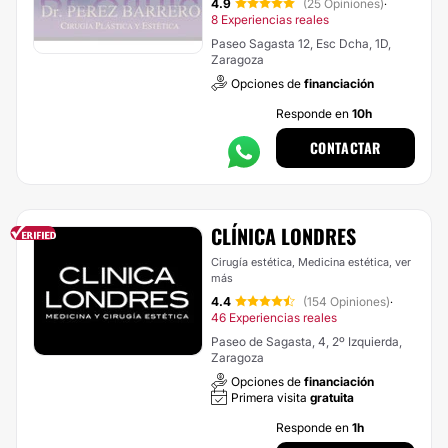
4.9
(25 Opiniones)
·
8 Experiencias reales
Paseo Sagasta 12, Esc Dcha, 1D,
Zaragoza
Opciones de
financiación
Responde en
10h
CONTACTAR
CLÍNICA LONDRES
Cirugía estética, Medicina estética,
ver
más
4.4
(154 Opiniones)
·
46 Experiencias reales
Paseo de Sagasta, 4, 2º Izquierda,
Zaragoza
Opciones de
financiación
Primera visita
gratuita
Responde en
1h