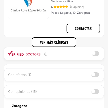
Medicina estética
5
(1 Opinión)
Paseo Sagasta, 10, Zaragoza
CONTACTAR
VER MÁS CLÍNICAS
DOCTORS
Con ofertas (1)
Con opiniones (15)
Zaragoza