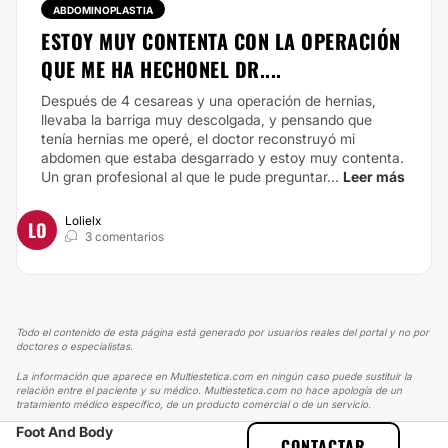
ABDOMINOPLASTIA
ESTOY MUY CONTENTA CON LA OPERACIÓN
QUE ME HA HECHONEL DR....
Después de 4 cesareas y una operación de hernias,
llevaba la barriga muy descolgada, y pensando que
tenía hernias me operé, el doctor reconstruyó mi
abdomen que estaba desgarrado y estoy muy contenta.
Un gran profesional al que le pude preguntar...
Leer más
Lolielx
LO
3 comentarios
Todo el contenido de esta página está generado por usuarios reales del portal y no por
doctores o especialistas.
La información que aparece en Multiestetica.com en ningún caso puede sustituir la
relación entre el paciente y su médico. Multiestetica.com no hace apología de un
tratamiento médico específico, de un producto comercial o de un servicio.
Foot And Body
MULTIESTETICA
EXPERIENCIAS
CONTACTAR