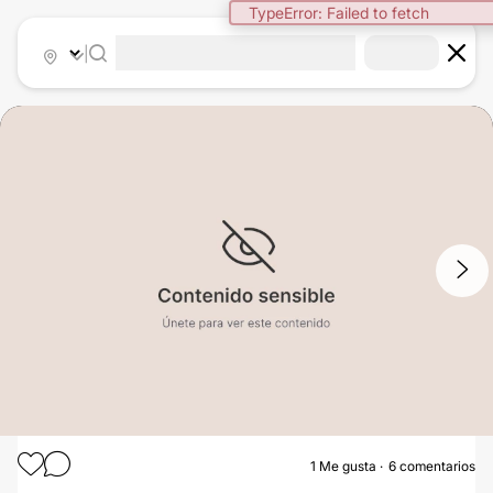
TypeError: Failed to fetch
|
1
/
2
1
Me gusta
6 comentarios
PRESOTERAPIA