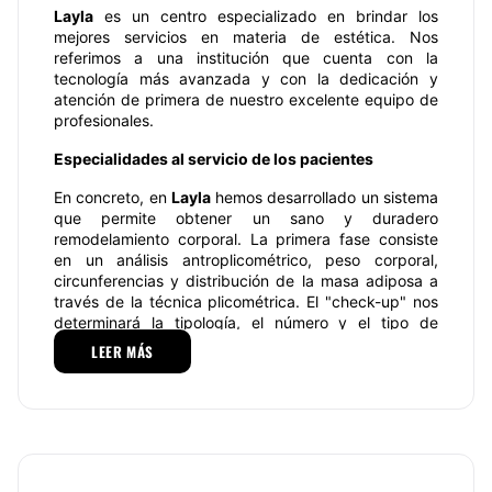
Layla
es un centro especializado en brindar los
mejores servicios en materia de estética. Nos
referimos a una institución que cuenta con la
tecnología más avanzada y con la dedicación y
atención de primera de nuestro excelente equipo de
profesionales.
Especialidades al servicio de los pacientes
En concreto, en
Layla
hemos desarrollado un sistema
que permite obtener un sano y duradero
remodelamiento corporal. La primera fase consiste
en un análisis antroplicométrico, peso corporal,
circunferencias y distribución de la masa adiposa a
través de la técnica plicométrica. El "check-up" nos
determinará la tipología, el número y el tipo de
sesiones, así como los resultados a alcanzar, que
LEER MÁS
quedarán garantizados mediante contrato por
escrito.
Por cada centímetro no perdido, el cliente recupera,
de una manera proporcional, el dinero. (También nos
dará unas recomendaciones alimentarias necesarias
para cada sujeto, debido a sus características