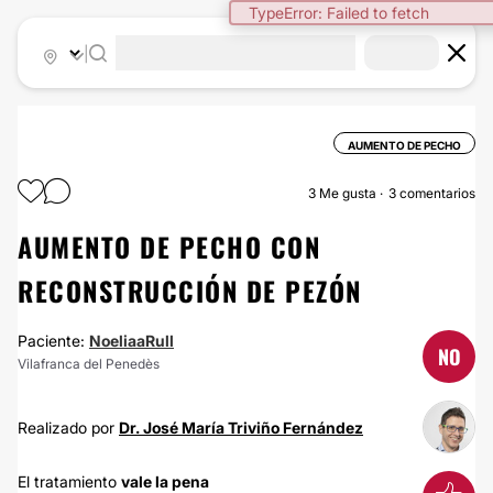
TypeError: Failed to fetch
|
AUMENTO DE PECHO
3
Me gusta
3 comentarios
AUMENTO DE PECHO CON
RECONSTRUCCIÓN DE PEZÓN
Paciente:
NoeliaaRull
NO
Vilafranca del Penedès
Realizado por
Dr. José María Triviño Fernández
El tratamiento
vale la pena