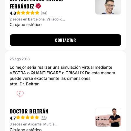
FERNÁNDEZ
4.8
(
84
)
2 sedes en Barcelona, Valladolid...
Cirujano estético
CONTACTAR
25 ago 2018
Lo mejor seria realizar una simulación virtual mediante
VECTRA o QUANTIFICARE o CRISALIX De esta manera
puede verse exactamente las dimensiones.
atte. Dr. Beltrán
1
DOCTOR BELTRÁN
4.7
(
56
)
3 sedes en Alicante, Murcia...
Cirujano estético