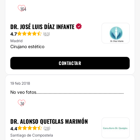
164
DR. JOSÉ LUIS DÍAZ INFANTE
4.7
(
63
)
Madrid
Cirujano estético
CONTACTAR
19 feb 2018
No veo fotos......................................................................
74
DR. ALONSO QUETGLAS MARIMÓN
4.4
(
28
)
Santiago de Compostela