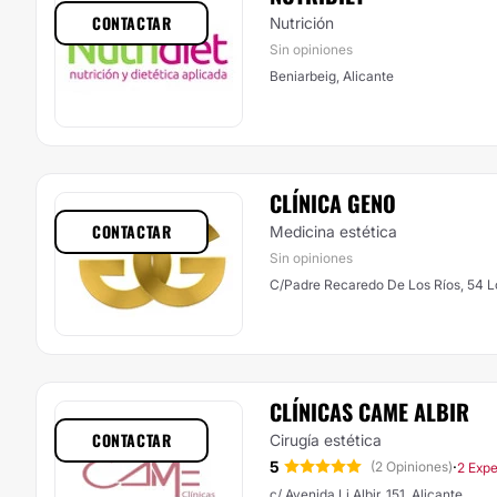
CONTACTAR
Nutrición
Sin opiniones
Beniarbeig, Alicante
CLÍNICA GENO
CONTACTAR
Medicina estética
Sin opiniones
C/Padre Recaredo De Los Ríos, 54 Lo
CLÍNICAS CAME ALBIR
CONTACTAR
Cirugía estética
5
·
(2 Opiniones)
2 Expe
c/ Avenida Li Albir, 151, Alicante