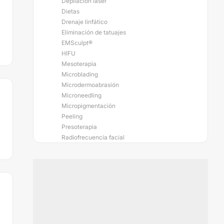
Depilación láser
Dietas
Drenaje linfático
Eliminación de tatuajes
EMSculpt®
HIFU
Mesoterapia
Microblading
Microdermoabrasión
Microneedling
Micropigmentación
Peeling
Presoterapia
Radiofrecuencia facial