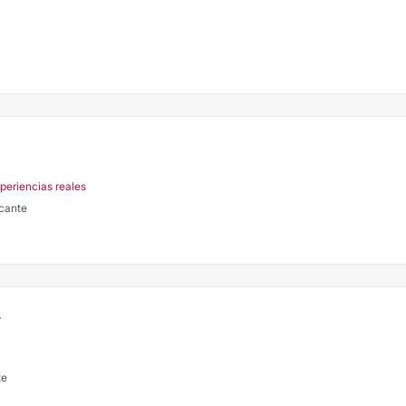
periencias reales
icante
A
te