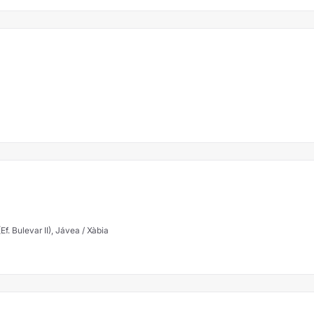
lva, 6, local B 1 (Ef. Bulevar II), Jávea / Xàbia