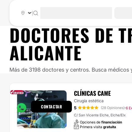
|
DOCTORES DE
T
ALICANTE
Más de 3198 doctores y centros. Busca médicos y 
CLÍNICAS CAME
Responde en
5h
Cirugía estética
CONTACTAR
5
·
(28 Opiniones)
6 E
C/ San Vicente Elche, Elche/Elx
Opciones de
financiación
Primera visita
gratuita