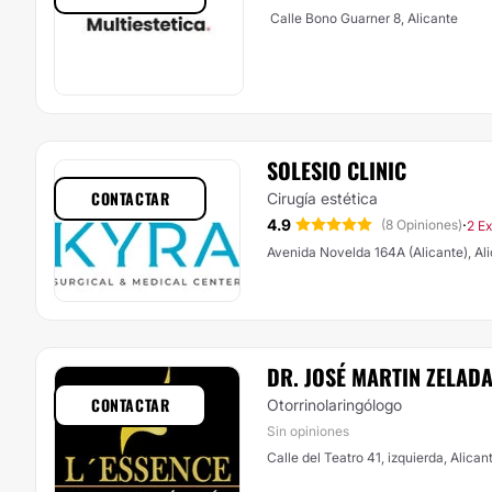
Calle Bono Guarner 8, Alicante
SOLESIO CLINIC
CONTACTAR
Cirugía estética
4.9
·
(8 Opiniones)
2 Ex
Avenida Novelda 164A (Alicante), Al
DR. JOSÉ MARTIN ZELAD
CONTACTAR
Otorrinolaringólogo
Sin opiniones
Calle del Teatro 41, izquierda, Alican