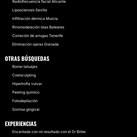
Radiofrecuencia facial Alicante
Liposclerosis Sevilla
Infiltración dérmica Murcia
Rinomodelación Islas Baleares
Correción de arrugas Tenerife
Eliminación ojeras Granada
OTRAS BÚSQUEDAS
Borrar tatuajes
Coolsculpting
Hipertrofia vulvar
Peeling químico
Fotodepilación
Sonrisa gingival
EXPERIENCIAS
Encantada con mi resultado con el Dr Birbe