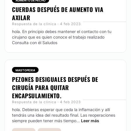
Sociedad Española de Angiología y Cirugía
AUMENTO DE PECHO
Vascular (SEACV)
CUERDAS DESPUÉS DE AUMENTO VIA
AXILAR
Experiencia:
Respuesta de la clínica · 4 feb 2023
44 años
hola. En principio debes mantener el contacto con tu
cirujano que es quien conoce el trabajo realizado
Atención en:
Consulta con él Saludos
English
Español
Italiano
MASTOPEXIA
PEZONES DESIGUALES DESPUÉS DE
Financiación o facilidades de pago:
CIRUGÍA PARA QUITAR
No
ENCAPSULAMIENTO.
Respuesta de la clínica · 4 feb 2023
hola. Debieras esperar que ceda la inflamación y allí
tendrás una idea del resultado final. Las reoperaciones
siempre pueden tener más tiempo...
Leer más