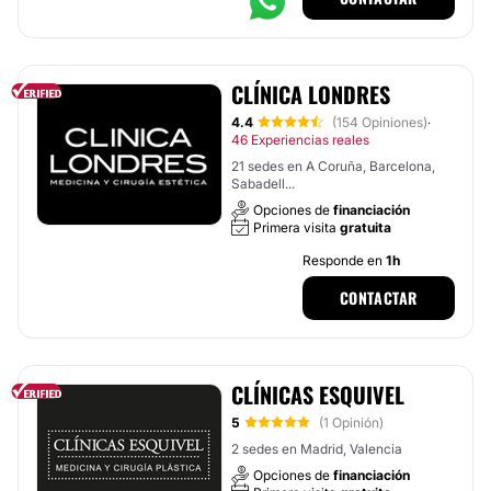
CLÍNICA LONDRES
4.4
(154 Opiniones)
·
46 Experiencias reales
21 sedes en A Coruña, Barcelona,
Sabadell...
Opciones de
financiación
Primera visita
gratuita
Responde en
1h
CONTACTAR
CLÍNICAS ESQUIVEL
5
(1 Opinión)
2 sedes en Madrid, Valencia
Opciones de
financiación