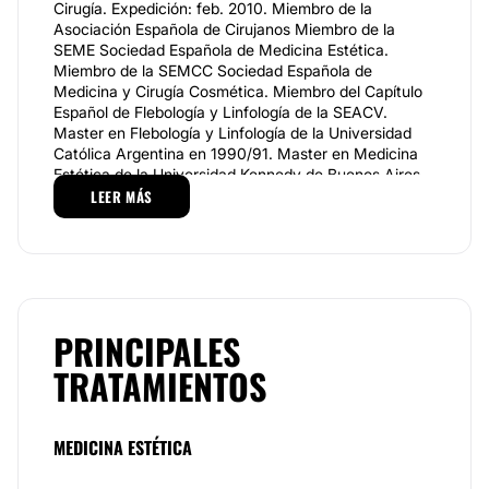
Cirugía. Expedición: feb. 2010. Miembro de la
Asociación Española de Cirujanos Miembro de la
SEME Sociedad Española de Medicina Estética.
Miembro de la SEMCC Sociedad Española de
Medicina y Cirugía Cosmética. Miembro del Capítulo
Español de Flebología y Linfología de la SEACV.
Master en Flebología y Linfología de la Universidad
Católica Argentina en 1990/91. Master en Medicina
Estética de la Universidad Kennedy de Buenos Aires
en 2004. Pasantía Médica Clínica Pitanguy - Rio de
LEER MÁS
Janeiro 2004. Gestión de Consultorio Particular de
Cirugía Estética y Flebología en Rosario - Argentina,
como director y médico cirujano, desde 2005.
Especialidades
Lo esencial es la calidad y relación de tiempo entre
PRINCIPALES
paciente y médico. Responsabilidad profesional.
TRATAMIENTOS
Atención personalizada.
Trabajo en equipo integrado de profesionales lo cual
optimiza la actividad profesional.
MEDICINA ESTÉTICA
Consulta privada y tranquila con los pacientes, para