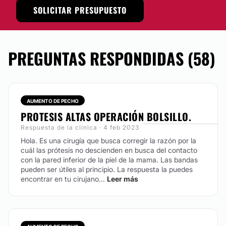
siempre bajo la supervisión del
Dr. Carlos Raúl
SOLICITAR PRESUPUESTO
Cesanelli
.
Equipo
Dr. Carlos Raúl Cesanelli
cuenta con excelente
PREGUNTAS RESPONDIDAS (58)
formación y amplia experiencia en el mundo de la
Cirugía y Medicina Estética como en el campo de la
Flebología; este profesional se apoya de la tecnología
y tratamientos de calidad.
AUMENTO DE PECHO
Localización
PROTESIS ALTAS OPERACIÓN BOLSILLO.
Dr. Carlos Raúl Cesanelli
se ubica en Valencia
Respuesta de la clínica · 4 feb 2023
Posibilidad de videoconsulta:
Hola. Es una cirugía que busca corregir la razón por la
cuál las prótesis no descienden en busca del contacto
Sí
con la pared inferior de la piel de la mama. Las bandas
pueden ser útiles al principio. La respuesta la puedes
Asociaciones y distinciones:
encontrar en tu cirujano...
Leer más
Asociación Española de Cirujanos (AEC)
Sociedad Española de Medicina Estética (SEME)