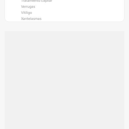
Tratamiento capilar
Verrugas
Vitíligo
Xantelasmas