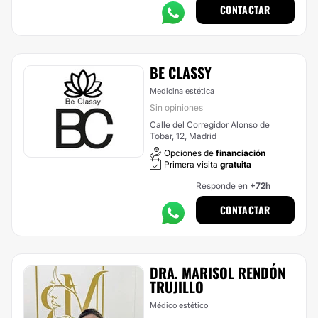
CONTACTAR
BE CLASSY
Medicina estética
Sin opiniones
Calle del Corregidor Alonso de
Tobar, 12, Madrid
Opciones de
financiación
Primera visita
gratuita
Responde en
+72h
CONTACTAR
DRA. MARISOL RENDÓN
TRUJILLO
Médico estético