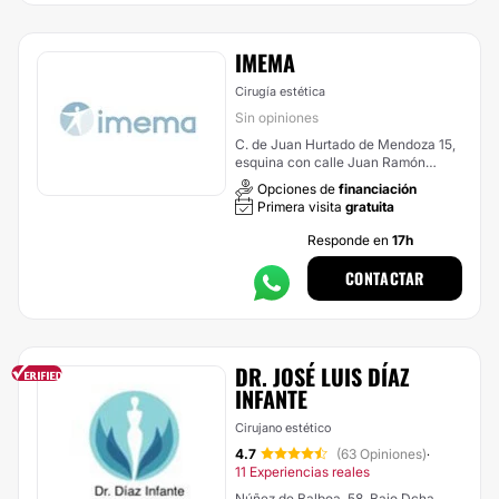
IMEMA
Cirugía estética
Sin opiniones
C. de Juan Hurtado de Mendoza 15,
esquina con calle Juan Ramón
Jiménez, Madrid
Opciones de
financiación
Primera visita
gratuita
Responde en
17h
CONTACTAR
DR. JOSÉ LUIS DÍAZ
INFANTE
Cirujano estético
4.7
(63 Opiniones)
·
11 Experiencias reales
Núñez de Balboa, 58, Bajo Dcha.,