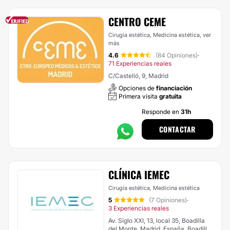
CENTRO CEME
Cirugía estética, Medicina estética,
ver
más
4.6
(84 Opiniones)
·
71 Experiencias reales
C/Castelló, 9, Madrid
Opciones de
financiación
Primera visita
gratuita
Responde en
31h
CONTACTAR
CLÍNICA IEMEC
Cirugía estética, Medicina estética
5
(7 Opiniones)
·
3 Experiencias reales
Av. Siglo XXI, 13, local 35, Boadilla
del Monte, Madrid, España, Boadilla