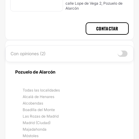
calle Lope de Vega 2, Pozuelo de
Alarcón
CONTACTAR
Con opiniones (2)
Pozuelo de Alarcón
Todas las localidades
Alcalá de Henares
Alcobendas
Boadilla del Monte
Las Rozas de Madrid
Madrid (Ciudad)
Majadahonda
Móstoles