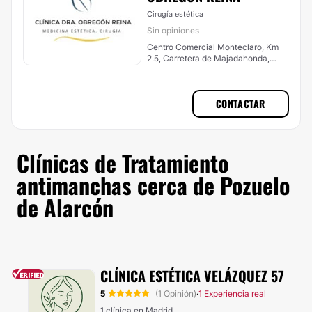
Cirugía estética
Sin opiniones
Centro Comercial Monteclaro, Km
2.5, Carretera de Majadahonda,
Pozuelo de Alarcón
CONTACTAR
Clínicas de Tratamiento
antimanchas cerca de Pozuelo
de Alarcón
CLÍNICA ESTÉTICA VELÁZQUEZ 57
5
(1 Opinión)
1 Experiencia real
·
1 clínica en Madrid