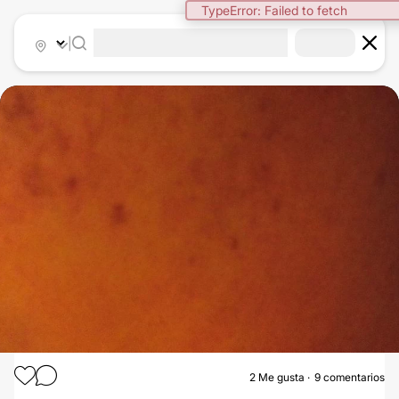
TypeError: Failed to fetch
|
2
Me gusta
9 comentarios
TRATAMIENTO ANTIMANCHAS