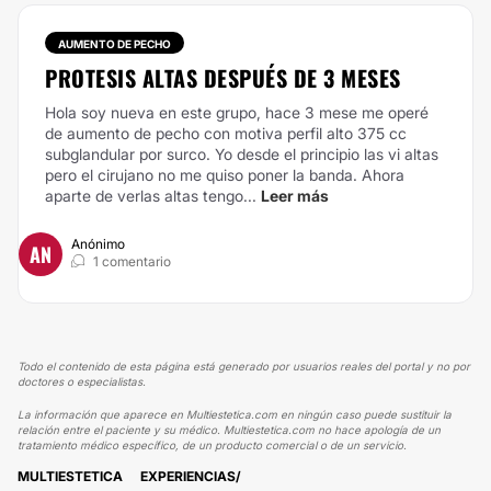
AUMENTO DE PECHO
PROTESIS ALTAS DESPUÉS DE 3 MESES
Hola soy nueva en este grupo, hace 3 mese me operé
de aumento de pecho con motiva perfil alto 375 cc
subglandular por surco. Yo desde el principio las vi altas
pero el cirujano no me quiso poner la banda. Ahora
aparte de verlas altas tengo...
Leer más
Anónimo
AN
1 comentario
Todo el contenido de esta página está generado por usuarios reales del portal y no por
doctores o especialistas.
La información que aparece en Multiestetica.com en ningún caso puede sustituir la
relación entre el paciente y su médico. Multiestetica.com no hace apología de un
tratamiento médico específico, de un producto comercial o de un servicio.
MULTIESTETICA
EXPERIENCIAS