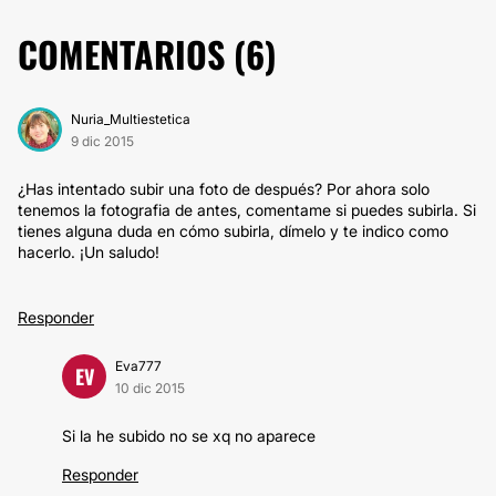
COMENTARIOS (
6
)
Nuria_Multiestetica
9 dic 2015
¿Has intentado subir una foto de después? Por ahora solo
tenemos la fotografia de antes, comentame si puedes subirla. Si
tienes alguna duda en cómo subirla, dímelo y te indico como
hacerlo. ¡Un saludo!
Responder
Eva777
EV
10 dic 2015
Si la he subido no se xq no aparece
Responder