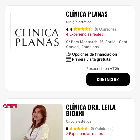
CLÍNICA PLANAS
Cirugía estética
4.4
(6 Opiniones)
·
4 Experiencias reales
C/ Pere Montcada, 16, Sarrià - Sant
Gervasi, Barcelona
Opciones de
financiación
Primera visita
gratuita
Responde en
+72h
CONTACTAR
CLÍNICA DRA. LEILA
BIDAKI
Cirugía estética
5
(6 Opiniones)
·
2 Experiencias reales