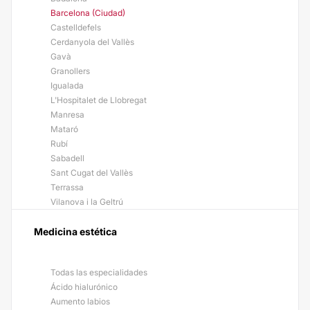
Barcelona (Ciudad)
Castelldefels
Cerdanyola del Vallès
Gavà
Granollers
Igualada
L'Hospitalet de Llobregat
Manresa
Mataró
Rubí
Sabadell
Sant Cugat del Vallès
Terrassa
Vilanova i la Geltrú
Medicina estética
Todas las especialidades
Ácido hialurónico
Aumento labios