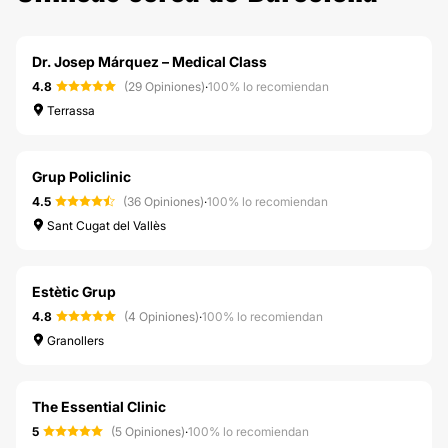
Dr. Josep Márquez – Medical Class
4.8
(29 Opiniones)
·
100% lo recomiendan
Terrassa
Grup Policlinic
4.5
(36 Opiniones)
·
100% lo recomiendan
Sant Cugat del Vallès
Estètic Grup
4.8
(4 Opiniones)
·
100% lo recomiendan
Granollers
The Essential Clinic
5
(5 Opiniones)
·
100% lo recomiendan