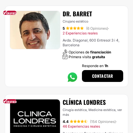
DR. BARRET
Cirujano estético
5
(6 Opiniones)
·
2 Experiencias reales
Avda. Diagonal, 600 Entresol 3 i 4,
Barcelona
Opciones de
financiación
Primera visita
gratuita
Responde en
1h
CONTACTAR
CLÍNICA LONDRES
Cirugía estética, Medicina estética,
ver
más
4.4
(154 Opiniones)
·
46 Experiencias reales