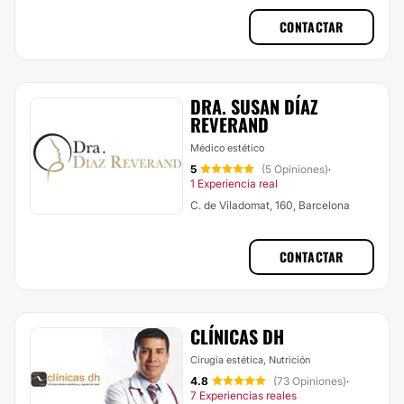
CONTACTAR
DRA. SUSAN DÍAZ
REVERAND
Médico estético
5
(5 Opiniones)
·
1 Experiencia real
C. de Viladomat, 160, Barcelona
CONTACTAR
CLÍNICAS DH
Cirugía estética, Nutrición
4.8
(73 Opiniones)
·
7 Experiencias reales