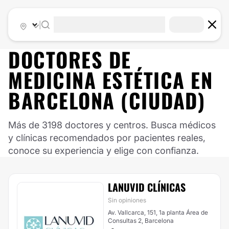
|
DOCTORES DE
MEDICINA ESTÉTICA
EN
BARCELONA (CIUDAD)
Más de 3198 doctores y centros. Busca médicos
y clínicas recomendados por pacientes reales,
conoce su experiencia y elige con confianza.
LANUVID CLÍNICAS
Sin opiniones
Av. Vallcarca, 151, 1a planta Área de
Consultas 2, Barcelona