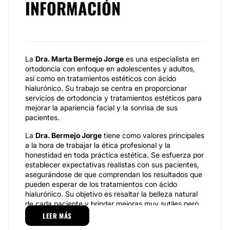
INFORMACIÓN
La
Dra. Marta Bermejo Jorge
es una especialista en
ortodoncia con enfoque en adolescentes y adultos,
así como en tratamientos estéticos con ácido
hialurónico. Su trabajo se centra en proporcionar
servicios de ortodoncia y tratamientos estéticos para
mejorar la apariencia facial y la sonrisa de sus
pacientes.
La
Dra. Bermejo Jorge
tiene como valores principales
a la hora de trabajar la ética profesional y la
honestidad en toda práctica estética. Se esfuerza por
establecer expectativas realistas con sus pacientes,
asegurándose de que comprendan los resultados que
pueden esperar de los tratamientos con ácido
hialurónico. Su objetivo es resaltar la belleza natural
de cada paciente y brindar mejoras muy sutiles pero
significativas, que realcen su apariencia.
LEER MÁS