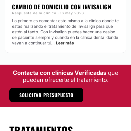
Atención en:
CAMBIO DE DOMICILIO CON INVISALIGN
Respuesta de la clínica · 16 may 2023
English
Lo primero es comentar esto mismo a la clínica donde te
Español
estas realizando el tratamiento de Invisalign para que
estén al tanto. Con Invisalign puedes hacer una cesión
Financiación o facilidades de pago:
de paciente siempre y cuando en la clínica dental donde
vayan a continuar tú...
Leer más
No
Métodos de pago aceptados:
Tarjeta de Crédito/Débito
Contacta con clínicas Verificadas
que
Transferencia Bancaria
puedan ofrecerte el tratamiento.
Efectivo
SOLICITAR PRESUPUESTO
TRATAMIENTOS