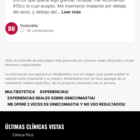
415cc lo cual acepte. Me insertaron implante por debajo
del seno, y debajo del...
Leer más
Dulzuralia
DU
35 comentarios
Todo el contenido de esta página está generado por usuarios reales del portal y no por
doctores o especialistas.
La información que aparece en Multiestetica.com en ningún caso puede sustituir la
relación entre el paciente y su médico. Multiestetica.com no hace apología de un
tratamiento médico específico, de un producto comercial o de un servicio.
MULTIESTETICA
EXPERIENCIAS
EXPERIENCIAS REALES SOBRE GINECOMASTIA
ME OPERÉ 2 VECES DE GINECOMASTIA Y NO VEO RESULTADOS
ÚLTIMAS CLÍNICAS VISTAS
Clínica Picó