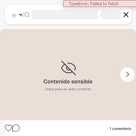
TypeError: Failed to fetch
|
1
/
3
1 comentario
GINECOMASTIA