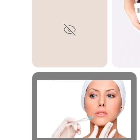
Equipo
El
Dr. Diego Carrillo
cuenta con
calidad en cada procedi
moderna infraestructura
y personal profesional
dispuesto
inquietudes
y prestarle una mejor atención.
Localización
El profesional se encuentra ubicado en c/parís Barcelona
Posibilidad de videoconsulta:
No
Financiación o facilidades de pago:
No