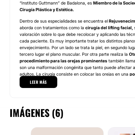
“Instituto Guttmann” de Badalona, es
Miembro de la
Socie
Cirugía Plástica y Estética.
Dentro de sus especialidades se encuentra el
Rejuvenecimi
aborda con tratamientos como la
cirugía del lifting facial,
s
valoración sobre lo que debe recolocar y aplicando las té
cada paciente. Es muy importante tratar los distintos plano
envejecimiento. Por un lado se trata la piel, en segundo lug
tercero lugar el plano muscular. Por otra parte realiza la
Oto
procedimiento para las orejas prominentes
también llamad
son una malformación congénita que tanto puede afectar a
adultos. La cirugía consiste en colocar las orejas en una
po
respecto al cráneo
, pero también es importante, darle una
LEER MÁS
proporcionada. Además realiza el
Aumento Mamario
esta 
más agradecidas en Cirugía Estética
ya que
los resultad
inmediata.
Cuando una paciente tiene las mamas muy pequ
obtenido mediante la
colocación de unas prótesis
, es muy
IMÁGENES (6)
valoración deberá realizarse previa a la cirugía, ya que se e
piel, el tejido celular subcutáneo, la cantidad de glándula 
complejo areola-pezón y la simetría mamaria.