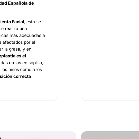
dad Española de
ento Facial,
esta se
e realiza una
cnicas más adecuadas a
s afectados por el
ar la grasa, y en
plastia es el
as orejas en soplillo,
 los niños como a los
sición correcta
 forma bonita y
es una de las cirugías
os se ven de forma
eñas, el resultado
 satisfactorio. La
valúan la flacidez de la
mamaria, el tamaño del