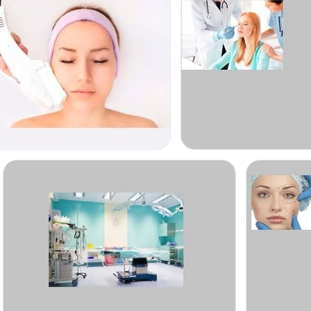
miento, además de
s a resolver sus
.