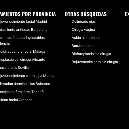
AMIENTOS POR PROVINCIA
OTRAS BÚSQUEDAS
E
juvenecimiento facial Madrid
Delineado ojos
atamiento antiedad Barcelona
Cirugía vagina
plantes faciales inyectables
Ácido hialurónico
lencia
Borrar tatuajes
diofrecuencia facial Málaga
Blefaroplastia sin cirugía
noplastia sin cirugía Alicante
Rejuvenecimiento sin cirugía
posclerosis Sevilla
juvenecimiento sin cirugía Murcia
filtración dérmica Islas Baleares
sajes reafirmantes Tenerife
lleno facial Granada