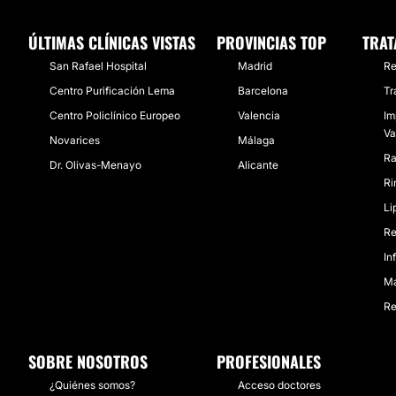
ÚLTIMAS CLÍNICAS VISTAS
PROVINCIAS TOP
TRAT
San Rafael Hospital
Madrid
Re
Centro Purificación Lema
Barcelona
Tr
Centro Policlínico Europeo
Valencia
Im
Va
Novarices
Málaga
Ra
Dr. Olivas-Menayo
Alicante
Ri
Li
Re
In
Ma
Re
SOBRE NOSOTROS
PROFESIONALES
¿Quiénes somos?
Acceso doctores