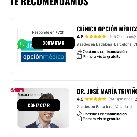
TE RECOMENDAMOS
CLÍNICA OPCIÓN MÉDIC
Responde en
+72h
4.8
·
(105 Opiniones)
CONTACTAR
9 sedes en Badalona, Barcelona, L'H
Opciones de
financiación
Primera visita
gratuita
DR. JOSÉ MARÍA TRIVI
Responde en
1h
4.9
·
(84 Opiniones)
2
CONTACTAR
2 sedes en Barcelona, Valladolid
Opciones de
financiación
Primera visita
gratuita