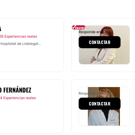
A
Responde en
47h
35 Experiencias reales
CONTACTAR
ospitalet de Llobregat...
ÑO FERNÁNDEZ
Responde en
+72h
4 Experiencias reales
CONTACTAR