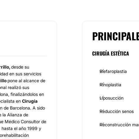
PRINCIPAL
CIRUGÍA ESTÉTICA
rillo,
desde su
Blefaroplastia
idad en sus servicios
illo
pone al alcance de
Rinoplastia
onal realizó sus
ona, finalizándolos en
Liposucción
cialista en
Cirugía
ón de Barcelona. A sido
Reducción senos
e la Alianza de
ue Médico Consultor de
Reconstrucción ma
9 hasta el año 1999 y
orehabilitación