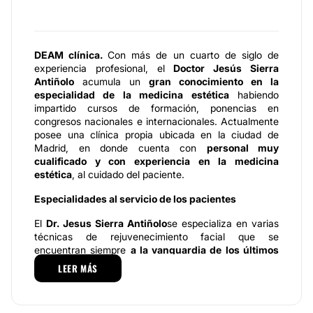
DEAM clínica.
Con más de un cuarto de siglo de
experiencia profesional, el
Doctor Jesús Sierra
Antiñolo
acumula un
gran conocimiento en la
especialidad de la medicina estética
habiendo
impartido cursos de formación, ponencias en
congresos nacionales e internacionales. Actualmente
posee una clínica propia ubicada en la ciudad de
Madrid, en donde cuenta con
personal muy
cualificado y con experiencia en la medicina
estética
, al cuidado del paciente.
Especialidades al servicio de los pacientes
El
Dr. Jesus Sierra Antiñolo
se especializa en varias
técnicas de rejuvenecimiento facial que se
encuentran siempre
a la vanguardia de los últimos
tratamientos
del área de la medicina estética, entre
LEER MÁS
los que se destacan los siguientes:
Aumento de pómulos, labios, mentón, etcétera.