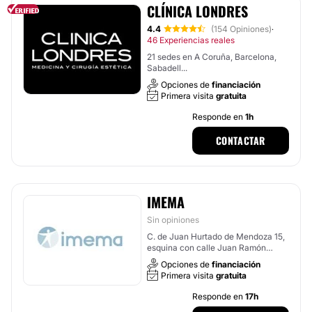
CLÍNICA LONDRES
4.4
(154 Opiniones)
·
46 Experiencias reales
21 sedes en A Coruña, Barcelona,
Sabadell...
Opciones de
financiación
Primera visita
gratuita
Responde en
1h
CONTACTAR
IMEMA
Sin opiniones
C. de Juan Hurtado de Mendoza 15,
esquina con calle Juan Ramón
Jiménez, Madrid
Opciones de
financiación
Primera visita
gratuita
Responde en
17h