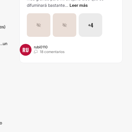
difuminará bastante...
Leer más
+4
os)
..un
rubi0110
RU
18 comentarios
mo