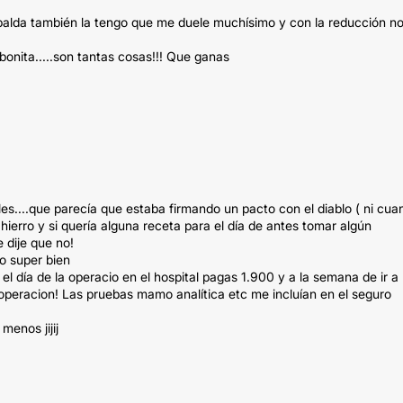
alda también la tengo que me duele muchísimo y con la reducción n
onita.....son tantas cosas!!! Que ganas
les....que parecía que estaba firmando un pacto con el diablo ( ni cua
ierro y si quería alguna receta para el día de antes tomar algún
 dije que no!
o super bien
l día de la operacio en el hospital pagas 1.900 y a la semana de ir a 
 operacion! Las pruebas mamo analítica etc me incluían en el seguro
enos jijij