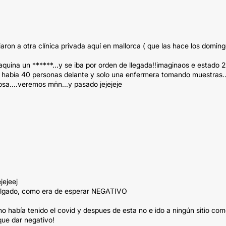
ron a otra clínica privada aquí en mallorca ( que las hace los doming
ina un ******...y se iba por orden de llegada!!imaginaos e estado 2
e había 40 personas delante y solo una enfermera tomando muestras..
sa....veremos mñn...y pasado jejejeje
jejeej
a colgado, como era de esperar NEGATIVO
o había tenido el covid y despues de esta no e ido a ningún sitio co
que dar negativo!