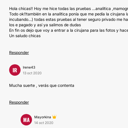
Hola chicas!! Hoy me hice todas las pruebas ...analítica ,mamog
Todo ok!!también en la analítica ponía que me pedía la cirujana l
incubando...) todas estas pruebas al tener seguro privado me h
los e pagado y así ya salimos de dudas
En fin os dejo que voy a entrar a la cirujana para las fotos y ha
Un saludo chicas
Responder
Irene43
IR
13 oct 2020
Mucha suerte , verás que contenta
Responder
Mayorkina
MA
14 oct 2020