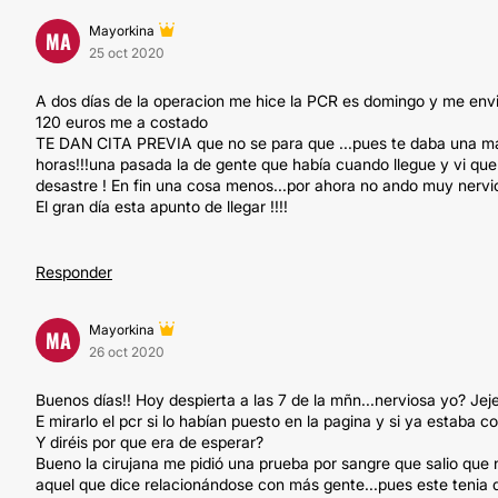
Mayorkina
MA
25 oct 2020
A dos días de la operacion me hice la PCR es domingo y me envia
120 euros me a costado
TE DAN CITA PREVIA que no se para que ...pues te daba una maqu
horas!!!una pasada la de gente que había cuando llegue y vi qu
desastre ! En fin una cosa menos...por ahora no ando muy nervio
El gran día esta apunto de llegar !!!!
Responder
Mayorkina
MA
26 oct 2020
Buenos días!! Hoy despierta a las 7 de la mñn...nerviosa yo? Jeje
E mirarlo el pcr si lo habían puesto en la pagina y si ya estab
Y diréis por que era de esperar?
Bueno la cirujana me pidió una prueba por sangre que salio que n
aquel que dice relacionándose con más gente...pues este tenia 