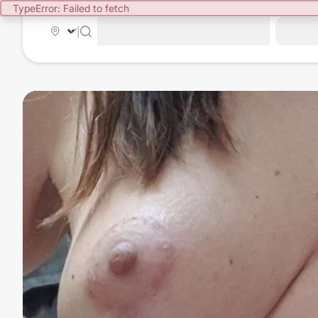
TypeError: Failed to fetch
|