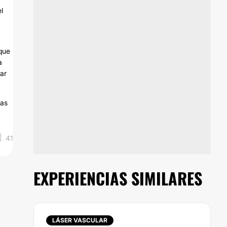
l
 que
a
rar
tas
41
EXPERIENCIAS SIMILARES
LÁSER VASCULAR