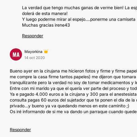
La verdad que tengo muchas ganas de verme bien! La esp
dolerá de esta manera!
Y luego poderme mirar al espejo....ponerme una camiseta b
Muchas gracias irene43
Responder
Mayorkina
MA
14 oct 2020
Bueno ayer en la cirujana me hicieron fotos y firme y firme pape
me compre la casa firme tantos papeles) me dijeron que tomara h
tranquilizante pero la verdad no soy de tomar medicamentos y le
Entre con mi marido ya que el quería ver parte del proceso y tod
Ya e pagado 4.000 euros a la cirujana y 300 para el anestesista e
consulta pagas 60 euros del sujetador que te ponen el día de la
privado...y bueno ya va quedando menos en este caminito ;)
Os iré informando de si me va dando un parraque cuando quede m
Responder