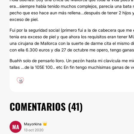
era...siempre había tenido muchos complejos, parecía una bata ma
pecho que eso hace aun más rellena...después de tener 2 hijos
exceso de piel.
Fui por la seguridad social (primero fui a la de cabecera que me 
tenia era exceso de piel y que ahora los requisitos eran tener 
una cirujana de Mallorca con la suerte de darme cita el mismo día,
con ella 6.300 euros y día 27 de octubre me opero, tengo ganas
Buahh solo de pensarlo lloro. Un pezón hasta mi clavícula me m
tallas ...de la 105E 100.. etc En fin tengo muchísimas ganas de v
15
COMENTARIOS (
41
)
Mayorkina
MA
13 oct 2020