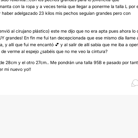
nta con la ropa y a veces tenia que llegar a ponerme la talla L por e
 y haber adelgazado 23 kilos mis pechos seguían grandes pero con
envió al cirujano plástico) este me dijo que no era apta pues ahora lo
MUY grandes! En fin me fui tan decepcionada que ese mismo día llame 
 y allí que fui me encantó 💕 y al salir de allí sabia que me iba a ope
 de verme al espejo ¿sabéis que no me veo la cintura?
ide 28cm y el otro 27cm.. Me pondrán una talla 95B e pasado por tan
er mi nuevo yo!!