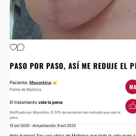
1
/
9
PASO POR PASO, ASÍ ME REDUJE EL P
Paciente:
Mayorkina
M
Palma de Mallorca
El tratamiento
vale la pena
Notificado por Mayorkina. El 91% de pacientes han indicado que vale la
pena.
12 oct 2020 · Actualización: 9 oct 2023
Hola buenas! Soy una chica de Mallorca que toda la vida pues a s