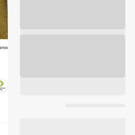
arios
S