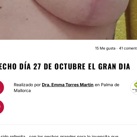
15
Me gusta
41 coment
REDUCCIÓN SENO
ECHO DÍA 27 DE OCTUBRE EL GRAN DIA
Realizado por
Dra. Emma Torres Martín
en Palma de
A
Mallorca
ido rellenita...con los pechos grandes para lo jovencita que