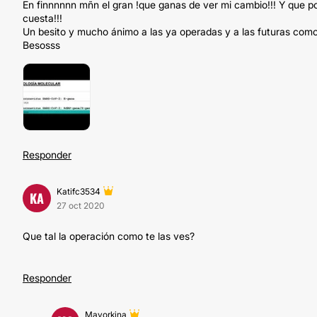
En finnnnnn mñn el gran !que ganas de ver mi cambio!!! Y que poc
cuesta!!!
Un besito y mucho ánimo a las ya operadas y a las futuras como
Besosss
Responder
Katifc3534
KA
27 oct 2020
Que tal la operación como te las ves?
Responder
Mayorkina