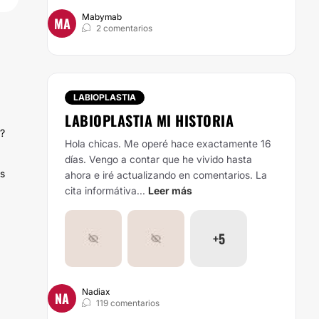
Mabymab
MA
2 comentarios
LABIOPLASTIA
LABIOPLASTIA MI HISTORIA
n?
Hola chicas. Me operé hace exactamente 16
días. Vengo a contar que he vivido hasta
os
ahora e iré actualizando en comentarios.
La
cita informátiva...
Leer más
+5
Nadiax
NA
119 comentarios