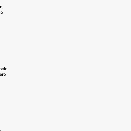
n,
mo
solo
pero
s