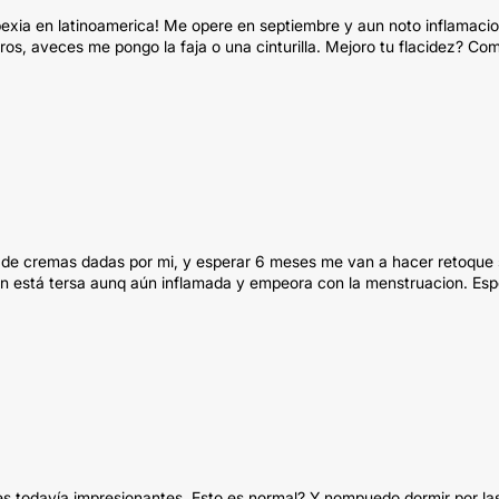
xia en latinoamerica! Me opere en septiembre y aun noto inflamacio
os, aveces me pongo la faja o una cinturilla. Mejoro tu flacidez? Co
s de cremas dadas por mi, y esperar 6 meses me van a hacer retoque 
men está tersa aunq aún inflamada y empeora con la menstruacion. Es
es todavía impresionantes. Esto es normal? Y nompuedo dormir por la