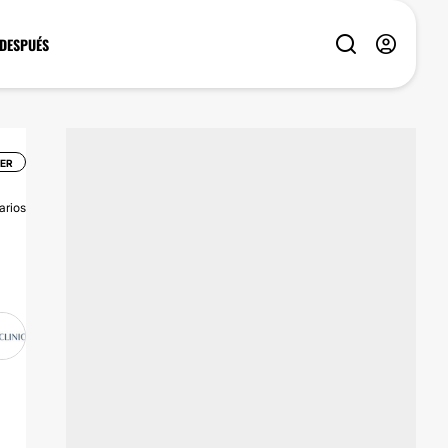
 DESPUÉS
SER
arios