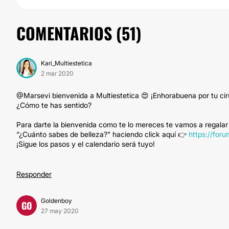
COMENTARIOS (
51
)
Kari_Multiestetica
2 mar 2020
@Marsevi bienvenida a Multiestetica 😍 ¡Enhorabuena por tu cir
¿Cómo te has sentido?
Para darte la bienvenida como te lo mereces te vamos a regalar
“¿Cuánto sabes de belleza?” haciendo click aquí 👉
https://for
¡Sigue los pasos y el calendario será tuyo!
Responder
Goldenboy
GO
27 may 2020