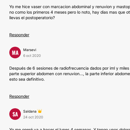
Yo me hice vaser con marcacion abdominal y renuvion y mastope
no como los primeros 4 meses pero lo noto, hay dias mas que otr
llevas el postoperatorio?
Responder
Marsevi
MA
6 oct 2020
Después de 6 sesiones de radiofrecuencia dados por iml y mile
parte superior abdomen con renuvion..., la parte inferior abdo
esto sea definitivo.
Responder
Saldana
SA
24 oct 2020
Yo me operé va a hacer el lunes 4 semanas. Y tengo unos dolor