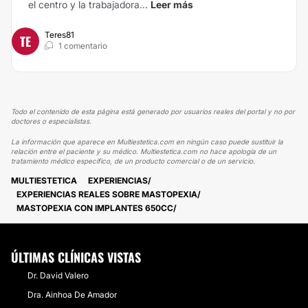
el centro y la trabajadora...
Leer más
Teres81
TE
1 comentario
Todo el contenido de esta página está generado por usuarios reales del portal y no por
doctores o especialistas.
La información que aparece en Multiestetica.com en ningún caso puede sustituir la
relación entre el paciente y su médico. Multiestetica.com no hace apología de un
tratamiento médico específico, de un producto comercial o de un servicio.
MULTIESTETICA
EXPERIENCIAS
EXPERIENCIAS REALES SOBRE MASTOPEXIA
MASTOPEXIA CON IMPLANTES 650CC
ÚLTIMAS CLÍNICAS VISTAS
Dr. David Valero
Dra. Ainhoa De Amador