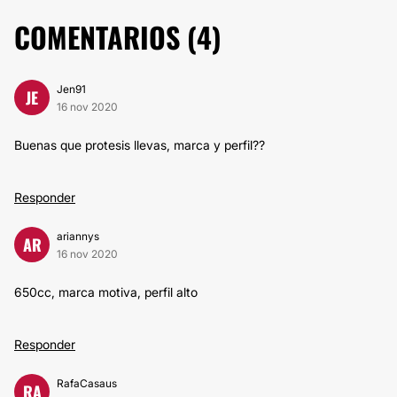
COMENTARIOS (
4
)
Jen91
JE
16 nov 2020
Buenas que protesis llevas, marca y perfil??
Responder
ariannys
AR
16 nov 2020
650cc, marca motiva, perfil alto
Responder
RafaCasaus
RA