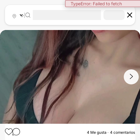
TypeError: Failed to fetch
|
1
/
4
4
Me gusta
4 comentarios
MASTOPEXIA