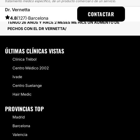
tratamiento médico específico, de un producto comercial o de un servicio.
Dr. Vernetta
MULTIESTETICA
EXPERIENCIAS
CONTACTAR
EXPERIENCIAS REALES SOBRE AUMENTO DE PECHO
4.8
(127)
·
Barcelona
TENGO 26 AÑOS Y HACE 2 MESES ME HICE UN AUMENTO DE
PECHOS CON EL DR VERNETTA
ÚLTIMAS CLÍNICAS VISTAS
Clínica Trébol
Centro Médico 2002
Ivade
Centro Suelange
Hair Medic
PROVINCIAS TOP
Madrid
Barcelona
Valencia