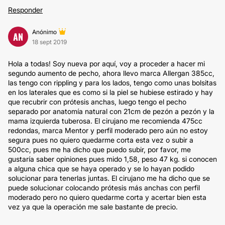
Responder
Anónimo
AN
18 sept 2019
Hola a todas! Soy nueva por aquí, voy a proceder a hacer mi
segundo aumento de pecho, ahora llevo marca Allergan 385cc,
las tengo con rippling y para los lados, tengo como unas bolsitas
en los laterales que es como si la piel se hubiese estirado y hay
que recubrir con prótesis anchas, luego tengo el pecho
separado por anatomía natural con 21cm de pezón a pezón y la
mama izquierda tuberosa. El cirujano me recomienda 475cc
redondas, marca Mentor y perfil moderado pero aún no estoy
segura pues no quiero quedarme corta esta vez o subir a
500cc, pues me ha dicho que puedo subir, por favor, me
gustaría saber opiniones pues mido 1,58, peso 47 kg. si conocen
a alguna chica que se haya operado y se lo hayan podido
solucionar para tenerlas juntas. El cirujano me ha dicho que se
puede solucionar colocando prótesis más anchas con perfil
moderado pero no quiero quedarme corta y acertar bien esta
vez ya que la operación me sale bastante de precio.