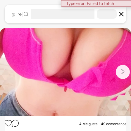
|
1
/
9
4
Me gusta
49 comentarios
AUMENTO DE PECHO