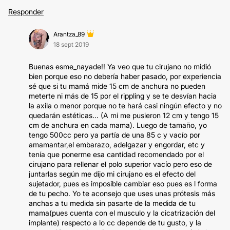
Responder
Arantza_89
18 sept 2019
Buenas esme_nayade!! Ya veo que tu cirujano no midió
bien porque eso no debería haber pasado, por experiencia
sé que si tu mamá mide 15 cm de anchura no pueden
meterte ni más de 15 por el rippling y se te desvían hacia
la axila o menor porque no te hará casi ningún efecto y no
quedarán estéticas... (A mi me pusieron 12 cm y tengo 15
cm de anchura en cada mama). Luego de tamaño, yo
tengo 500cc pero ya partía de una 85 c y vacío por
amamantar,el embarazo, adelgazar y engordar, etc y
tenía que ponerme esa cantidad recomendado por el
cirujano para rellenar el polo superior vacío pero eso de
juntarlas según me dijo mi cirujano es el efecto del
sujetador, pues es imposible cambiar eso pues es l forma
de tu pecho. Yo te aconsejo que uses unas prótesis más
anchas a tu medida sin pasarte de la medida de tu
mama(pues cuenta con el musculo y la cicatrización del
implante) respecto a lo cc depende de tu gusto, y la