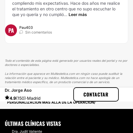
compliendo mis expectativas. Hace dos años me realice
el tratamiento en otro centro que no supo escuchar lo
que yo quería y no cumplió...
Leer más
Pau403
PA
Sin comentarios
Todo el contenido de esta página está generado por usuarios reales del portal y no por
doctores o especialistas.
La información que aparece en Multiestetica.com en ningún caso puede sustituir la
relación entre el paciente y su médico. Multiestetica.com no hace apología de un
tratamiento médico específico, de un producto comercial o de un servicio.
Dr. Jorge Aso
MULTIESTETICA
EXPERIENCIAS
CONTACTAR
EXPERIENCIAS REALES SOBRE AUMENTO DE PECHO
4.9
(150)
·
Madrid
PERSONALIZACIÓN MÁS ALLÁ DE LA OPERACIÓN
ÚLTIMAS CLÍNICAS VISTAS
Dra. Judit Valiente