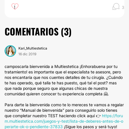
1
3
COMENTARIOS (
3
)
Kari_Multiestetica
16 dic 2019
camposcarla bienvenida a Multiestetica ¡Enhorabuena por tu
tratamiento! es importante que el especialista te asesore, pero
nos encantaría que nos cuentes detalles de tu cirugía. ¿Cuándo
te has operado, qué talla te has puesto, qué tal el post? mas
que nada porque seguro que algunas chicas de nuestra
comunidad quieren conocer tu experiencia completa 🤗.
Para darte la bienvenida como te lo mereces te vamos a regalar
nuestro “Manual de bienvenida” para conseguirlo solo tienes
que completar nuestro TEST haciendo click aquí 👉
https://foru
m.multiestetica.com/juegos-y-test/lista-de-deberes-antes-de-o
perarte-ok-o-pendiente-37833
¡Sigue los pasos y será tuyo!