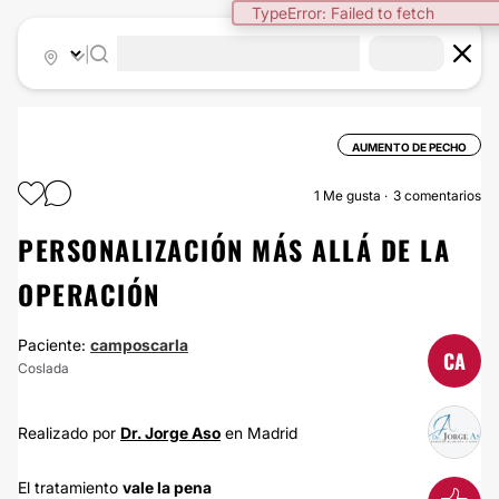
TypeError: Failed to fetch
|
AUMENTO DE PECHO
1
Me gusta
3 comentarios
PERSONALIZACIÓN MÁS ALLÁ DE LA
OPERACIÓN
Paciente:
camposcarla
CA
Coslada
Realizado por
Dr. Jorge Aso
en Madrid
El tratamiento
vale la pena