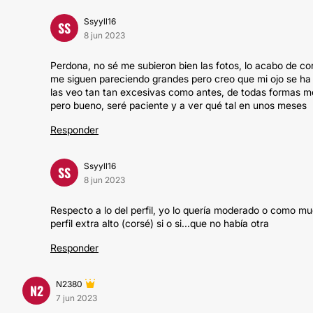
Ssyyll16
SS
8 jun 2023
Perdona, no sé me subieron bien las fotos, lo acabo de co
me siguen pareciendo grandes pero creo que mi ojo se ha
las veo tan tan excesivas como antes, de todas formas me 
pero bueno, seré paciente y a ver qué tal en unos meses
Responder
Ssyyll16
SS
8 jun 2023
Respecto a lo del perfil, yo lo quería moderado o como muc
perfil extra alto (corsé) si o si...que no había otra
Responder
N2380
N2
7 jun 2023