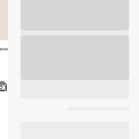
arios
O