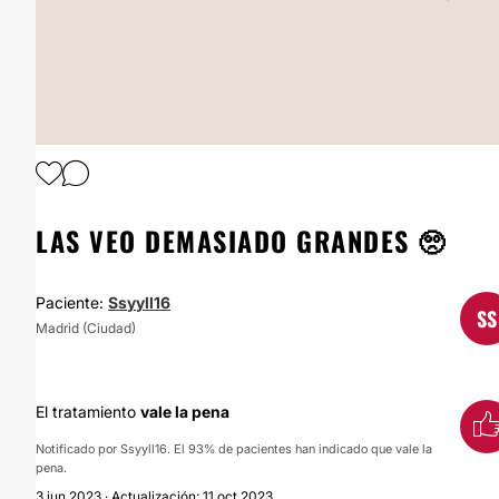
1
/
3
LAS VEO DEMASIADO GRANDES 🥺
Paciente:
Ssyyll16
SS
Madrid (Ciudad)
El tratamiento
vale la pena
Notificado por Ssyyll16. El 93% de pacientes han indicado que vale la
pena.
3 jun 2023 · Actualización: 11 oct 2023