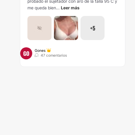
probado el sujetador con aro de la talla 95 C y
me queda bien...
Leer más
+5
Gones
GO
47 comentarios