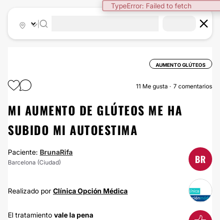
TypeError: Failed to fetch
|
AUMENTO GLÚTEOS
11
Me gusta
7 comentarios
MI AUMENTO DE GLÚTEOS ME HA
SUBIDO MI AUTOESTIMA
Paciente:
BrunaRifa
BR
Barcelona (Ciudad)
Realizado por
Clínica Opción Médica
El tratamiento
vale la pena