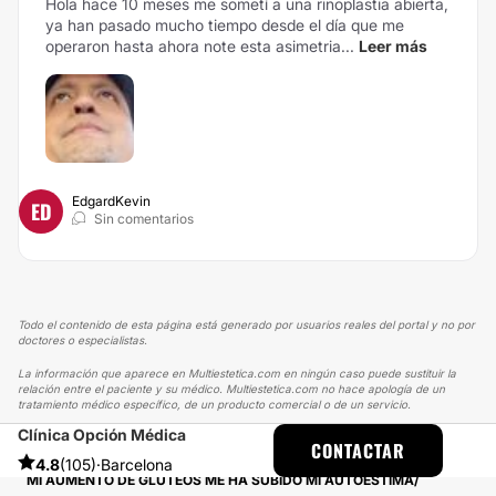
Hola hace 10 meses me sometí a una rinoplastia abierta,
ya han pasado mucho tiempo desde el día que me
operaron hasta ahora note esta asimetria...
Leer más
EdgardKevin
ED
Sin comentarios
Todo el contenido de esta página está generado por usuarios reales del portal y no por
doctores o especialistas.
La información que aparece en Multiestetica.com en ningún caso puede sustituir la
relación entre el paciente y su médico. Multiestetica.com no hace apología de un
tratamiento médico específico, de un producto comercial o de un servicio.
Clínica Opción Médica
MULTIESTETICA
EXPERIENCIAS
CONTACTAR
EXPERIENCIAS REALES SOBRE AUMENTO GLÚTEOS
4.8
(105)
·
Barcelona
MI AUMENTO DE GLÚTEOS ME HA SUBIDO MI AUTOESTIMA