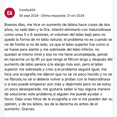
Caroliya54
CA
30 sept 2024 · Última respuesta: 21 oct 2024
Buenos días, me hice un aumento de labios hace cosas de dos
años, no salió bien y la Dra. intentó eliminarlo con hialurodinasa
como unas 5 o 6 sesiones, el volumen del labio bajó pero no
quedó la forma de mi labio natural, el problema no es cuando se
ve de frente si no de lado, ya que el labio superior fue como si
se fuese para alante y me sobresale del labio inferior, no
quedan al mismo nivel y eso no me tiene acomplejada, pensé
en hacerme un lip lift ya que tengo el filtrum largo y después del
aumento de labio parece q le alargo más aún, pero el labio
superior me sobresale y creo q el problema seguirá igual, me
hice una ecografía me dijeron que no se ve poco hacido y no se
ve fibrosis,no sé si debería volver a probar con la hialurodinasa
o si eso puede empeorar aún más y dejármelo pero no sé estoy
un poco desesperada, me gustaría saber si hay alguna manera
de solucionar este problema,si alguien me puede ayudar x
favor. Dejo unas fotos de la ecografía a ver si me pueden dar su
opinión, y de los labios, las de la derecha es antes de el
aumento. Gracias.