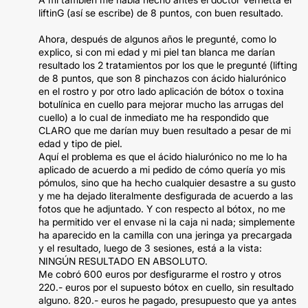
liftinG (así se escribe) de 8 puntos, con buen resultado.
Ahora, después de algunos años le pregunté, como lo
explico, si con mi edad y mi piel tan blanca me darían
resultado los 2 tratamientos por los que le pregunté (lifting
de 8 puntos, que son 8 pinchazos con ácido hialurónico
en el rostro y por otro lado aplicación de bótox o toxina
botulínica en cuello para mejorar mucho las arrugas del
cuello) a lo cual de inmediato me ha respondido que
CLARO que me darían muy buen resultado a pesar de mi
edad y tipo de piel.
Aquí el problema es que el ácido hialurónico no me lo ha
aplicado de acuerdo a mi pedido de cómo quería yo mis
pómulos, sino que ha hecho cualquier desastre a su gusto
y me ha dejado literalmente desfigurada de acuerdo a las
fotos que he adjuntado. Y con respecto al bótox, no me
ha permitido ver el envase ni la caja ni nada; simplemente
ha aparecido en la camilla con una jeringa ya precargada
y el resultado, luego de 3 sesiones, está a la vista:
NINGÚN RESULTADO EN ABSOLUTO.
Me cobró 600 euros por desfigurarme el rostro y otros
220.- euros por el supuesto bótox en cuello, sin resultado
alguno. 820.- euros he pagado, presupuesto que ya antes