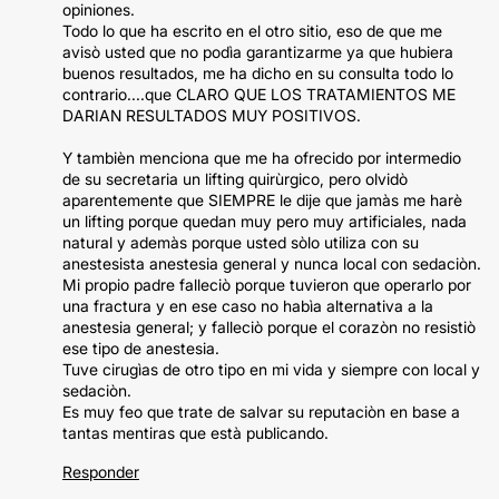
opiniones.
Todo lo que ha escrito en el otro sitio, eso de que me
avisò usted que no podìa garantizarme ya que hubiera
buenos resultados, me ha dicho en su consulta todo lo
contrario....que CLARO QUE LOS TRATAMIENTOS ME
DARIAN RESULTADOS MUY POSITIVOS.
Y tambièn menciona que me ha ofrecido por intermedio
de su secretaria un lifting quirùrgico, pero olvidò
aparentemente que SIEMPRE le dije que jamàs me harè
un lifting porque quedan muy pero muy artificiales, nada
natural y ademàs porque usted sòlo utiliza con su
anestesista anestesia general y nunca local con sedaciòn.
Mi propio padre falleciò porque tuvieron que operarlo por
una fractura y en ese caso no habìa alternativa a la
anestesia general; y falleciò porque el corazòn no resistiò
ese tipo de anestesia.
Tuve cirugìas de otro tipo en mi vida y siempre con local y
sedaciòn.
Es muy feo que trate de salvar su reputaciòn en base a
tantas mentiras que està publicando.
Responder