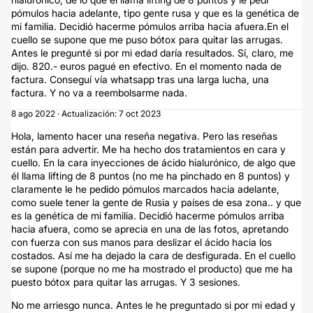
pómulos hacia adelante, tipo gente rusa y que es la genética de
mi familia. Decidió hacerme pómulos arriba hacia afuera.En el
cuello se supone que me puso bótox para quitar las arrugas.
Antes le pregunté si por mi edad daría resultados. Sí, claro, me
dijo. 820.- euros pagué en efectivo. En el momento nada de
factura. Conseguí vía whatsapp tras una larga lucha, una
factura. Y no va a reembolsarme nada.
8 ago 2022 · Actualización: 7 oct 2023
Hola, lamento hacer una reseña negativa. Pero las reseñas
están para advertir. Me ha hecho dos tratamientos en cara y
cuello. En la cara inyecciones de ácido hialurónico, de algo que
él llama lifting de 8 puntos (no me ha pinchado en 8 puntos) y
claramente le he pedido pómulos marcados hacia adelante,
como suele tener la gente de Rusia y países de esa zona.. y que
es la genética de mi familia. Decidió hacerme pómulos arriba
hacia afuera, como se aprecia en una de las fotos, apretando
con fuerza con sus manos para deslizar el ácido hacia los
costados. Así me ha dejado la cara de desfigurada. En el cuello
se supone (porque no me ha mostrado el producto) que me ha
puesto bótox para quitar las arrugas. Y 3 sesiones.
No me arriesgo nunca. Antes le he preguntado si por mi edad y