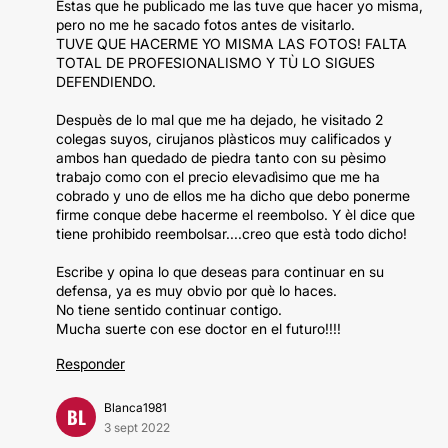
Estas que he publicado me las tuve que hacer yo misma,
pero no me he sacado fotos antes de visitarlo.
TUVE QUE HACERME YO MISMA LAS FOTOS! FALTA
TOTAL DE PROFESIONALISMO Y TÙ LO SIGUES
DEFENDIENDO.
Despuès de lo mal que me ha dejado, he visitado 2
colegas suyos, cirujanos plàsticos muy calificados y
ambos han quedado de piedra tanto con su pèsimo
trabajo como con el precio elevadìsimo que me ha
cobrado y uno de ellos me ha dicho que debo ponerme
firme conque debe hacerme el reembolso. Y èl dice que
tiene prohibido reembolsar....creo que està todo dicho!
Escribe y opina lo que deseas para continuar en su
defensa, ya es muy obvio por què lo haces.
No tiene sentido continuar contigo.
Mucha suerte con ese doctor en el futuro!!!!
Responder
Blanca1981
BL
3 sept 2022