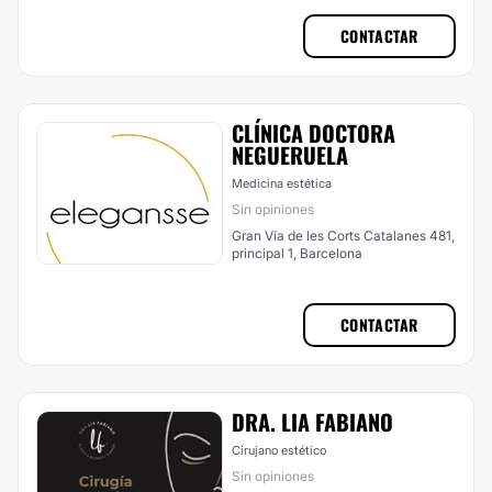
CONTACTAR
CLÍNICA DOCTORA
NEGUERUELA
Medicina estética
Sin opiniones
Gran Vía de les Corts Catalanes 481,
principal 1, Barcelona
CONTACTAR
DRA. LIA FABIANO
Cirujano estético
Sin opiniones