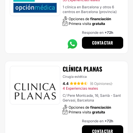
1 clínica en Barcelona y otros 6
centros en Barcelona (provincia)
Opciones de
financiación
Primera visita
gratuita
Responde en
+72h
CONTACTAR
CLÍNICA PLANAS
Cirugía estética
4.4
(6 Opiniones)
·
4 Experiencias reales
C/ Pere Montcada, 16, Sarrià - Sant
Gervasi, Barcelona
Opciones de
financiación
Primera visita
gratuita
Responde en
+72h
CONTACTAR