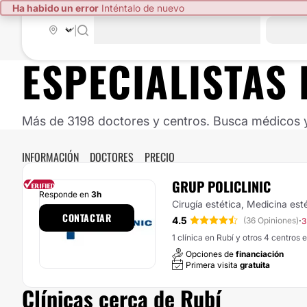
Ha habido un error
Inténtalo de nuevo
|
ESPECIALISTAS 
Más de 3198 doctores y centros. Busca médicos y 
INFORMACIÓN
DOCTORES
PRECIO
GRUP POLICLINIC
Responde en
3h
Cirugía estética, Medicina est
CONTACTAR
4.5
·
(36 Opiniones)
3
1 clínica en Rubí y otros 4 centros 
Opciones de
financiación
Primera visita
gratuita
Clínicas cerca de Rubí