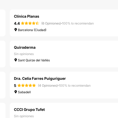
Clínica Planas
4.4
·
(6 Opiniones)
100% lo recomiendan
Barcelona (Ciudad)
Quiroderma
Sin opiniones
Sant Quirze del Vallès
Dra. Celia Farres Puiguriguer
5
·
(4 Opiniones)
100% lo recomiendan
Sabadell
CCCI Grupo Tufet
Sin opiniones