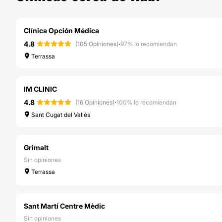
Clínica Opción Médica
4.8
·
(105 Opiniones)
97% lo recomiendan
Terrassa
IM CLINIC
4.8
·
(16 Opiniones)
100% lo recomiendan
Sant Cugat del Vallès
Grimalt
Sin opiniones
Terrassa
Sant Martí Centre Mèdic
Sin opiniones