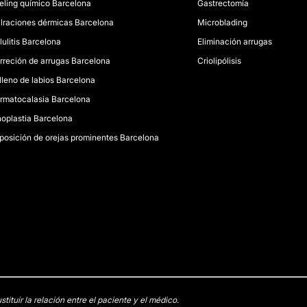
eling químico Barcelona
Gastrectomía
filraciones dérmicas Barcelona
Microblading
lulitis Barcelona
Eliminación arrugas
rreción de arrugas Barcelona
Criolipólisis
lleno de labios Barcelona
rmatocalasia Barcelona
noplastia Barcelona
posición de orejas prominentes Barcelona
tuir la relación entre el paciente y el médico.