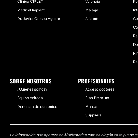
Clínica CIPLEX
Valencia
Pe
Medical Implant
Málaga
In
Dr. Javier Crespo Aguirre
Alicante
Ce
Co
Re
De
Ri
Re
SOBRE NOSOTROS
PROFESIONALES
¿Quiénes somos?
Acceso doctores
Equipo editorial
Plan Premium
Denuncia de contenido
Marcas
Suppliers
La información que aparece en Multiestetica.com en ningún caso puede susti