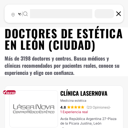
|
DOCTORES DE
ESTÉTICA
EN
LEÓN (CIUDAD)
Más de 3198 doctores y centros. Busca médicos y
clínicas recomendados por pacientes reales, conoce su
experiencia y elige con confianza.
CLÍNICA LASERNOVA
Medicina estética
4.8
(23 Opiniones)
·
1 Experiencia real
Avda República Argentina 27-Plaza
de la Pícara Justina, León