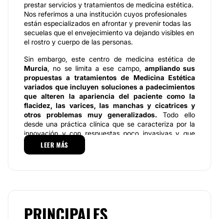
prestar servicios y tratamientos de medicina estética.
Nos referimos a una institución cuyos profesionales
están especializados en afrontar y prevenir todas las
secuelas que el envejecimiento va dejando visibles en
el rostro y cuerpo de las personas.
Sin embargo, este centro de medicina estética de
Murcia
, no se limita a ese campo,
ampliando sus
propuestas a tratamientos de Medicina
Estética
variados que incluyen soluciones a padecimientos
que alteren la apariencia del paciente como la
flacidez, las varices, las manchas y cicatrices y
otros problemas muy generalizados.
Todo ello
desde una práctica clínica que se caracteriza por la
innovación y con respuestas poco invasivas y que
causan mínimas molestias a los pacientes.
LEER MÁS
Especialidades
Estética Médica Poyato
pone a disposición de los
pacientes una selecta gama de
tratamientos que
incluyen servicios de medicina estética
especialmente diseñados para responder con
PRINCIPALES
oportunidad a las demandas de los pacientes. Entre