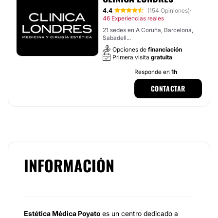
4.4
(154 Opiniones)
·
46 Experiencias reales
21 sedes en A Coruña, Barcelona,
Sabadell...
Opciones de
financiación
Primera visita
gratuita
Responde en
1h
CONTACTAR
INFORMACIÓN
Estética Médica Poyato
es un centro dedicado a