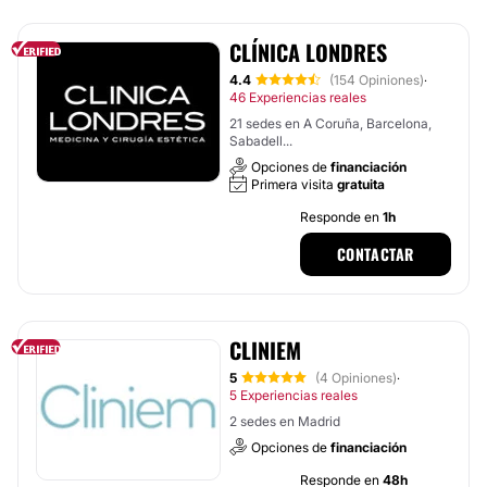
CLÍNICA LONDRES
4.4
(154 Opiniones)
·
46 Experiencias reales
21 sedes en A Coruña, Barcelona,
Sabadell...
Opciones de
financiación
Primera visita
gratuita
Responde en
1h
CONTACTAR
CLINIEM
5
(4 Opiniones)
·
5 Experiencias reales
2 sedes en Madrid
Opciones de
financiación
Responde en
48h