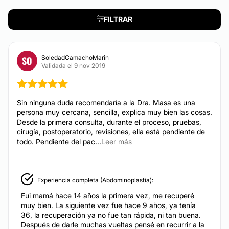
Efectivo
FILTRAR
CIRUGÍA ÍNTIMA
Labioplastia
SoledadCamachoMarin
SO
Validada el 9 nov 2019
DERMATOLOGÍA
Sin ninguna duda recomendaría a la Dra. Masa es una
persona muy cercana, sencilla, explica muy bien las cosas.
Corrección cicatrices
Desde la primera consulta, durante el proceso, pruebas,
cirugía, postoperatorio, revisiones, ella está pendiente de
todo. Pendiente del pac...
Leer más
TRATAMIENTOS ESTÉTICOS
Mesoterapia
Experiencia completa (Abdominoplastia):
Fui mamá hace 14 años la primera vez, me recuperé
muy bien. La siguiente vez fue hace 9 años, ya tenía
36, la recuperación ya no fue tan rápida, ni tan buena.
Después de darle muchas vueltas pensé en recurrir a la