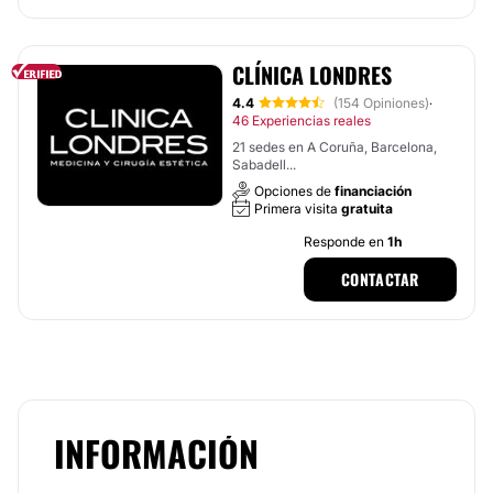
CLÍNICA LONDRES
4.4
(154 Opiniones)
·
46 Experiencias reales
21 sedes en A Coruña, Barcelona,
Sabadell...
Opciones de
financiación
Primera visita
gratuita
Responde en
1h
CONTACTAR
INFORMACIÓN