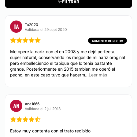
FILTRAR
Tarjeta de Crédito/Débito
Celulitis
Mesoterapia
Transferencia Bancaria
Ta2020
TA
Efectivo
Validada el 29 sept 2020
Otros
AUMENTO DE PECHO
Me opere la nariz con el en 2008 y me dejó perfecta,
super natural, conservando los rasgos de mi nariz oroginal
pero embelleciendo el tabique que lo tenia bastante
grande. Posteriormente en 2015 tambien me operó el
pecho, en este caso tuvo que hacerm...
Leer más
Ana1666
AN
Validada el 2 jul 2013
Estoy muy contenta con el trato recibido