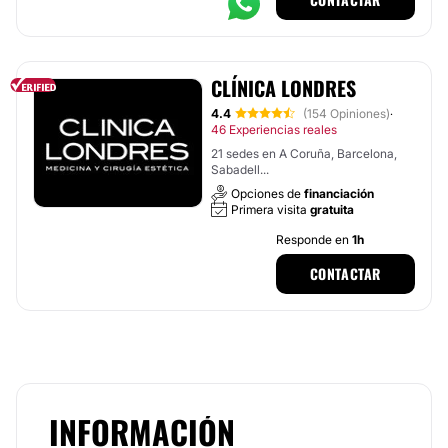
CLÍNICA LONDRES
4.4
(154 Opiniones)
·
46 Experiencias reales
21 sedes en A Coruña, Barcelona,
Sabadell...
Opciones de
financiación
Primera visita
gratuita
Responde en
1h
CONTACTAR
INFORMACIÓN