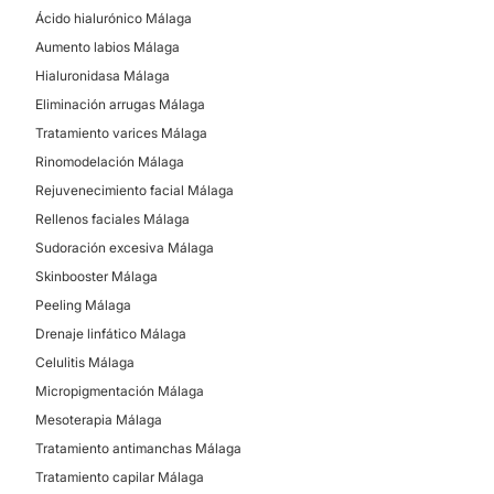
Vitíligo
Ácido hialurónico Málaga
Microinjertos
Aumento labios Málaga
Mesoterapia capilar
Hialuronidasa Málaga
Eliminación arrugas Málaga
Tratamiento varices Málaga
CIRUGÍA ESTÉTICA
Rinomodelación Málaga
Rejuvenecimiento facial Málaga
Trasplantes capilares
Rellenos faciales Málaga
Sudoración excesiva Málaga
Skinbooster Málaga
Peeling Málaga
Drenaje linfático Málaga
Celulitis Málaga
Micropigmentación Málaga
Mesoterapia Málaga
Tratamiento antimanchas Málaga
Tratamiento capilar Málaga