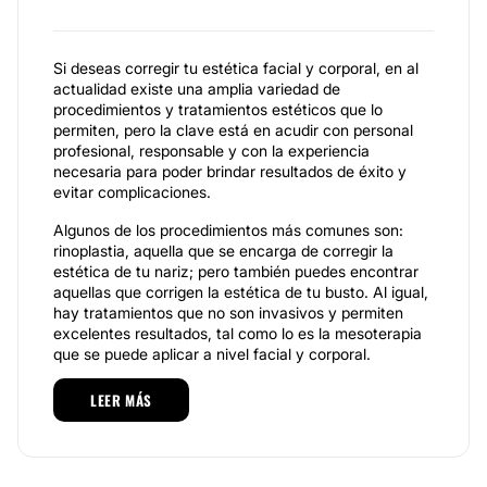
Si deseas corregir tu estética facial y corporal, en al
actualidad existe una amplia variedad de
procedimientos y tratamientos estéticos que lo
permiten, pero la clave está en acudir con personal
profesional, responsable y con la experiencia
necesaria para poder brindar resultados de éxito y
evitar complicaciones.
Algunos de los procedimientos más comunes son:
rinoplastia, aquella que se encarga de corregir la
estética de tu nariz; pero también puedes encontrar
aquellas que corrigen la estética de tu busto. Al igual,
hay tratamientos que no son invasivos y permiten
excelentes resultados, tal como lo es la mesoterapia
que se puede aplicar a nivel facial y corporal.
Si lo que buscas es atención profesional, de calidad y
LEER MÁS
por parte de un especialista que resalta por su
experiencia, la
Dra. Camila Arenas
se pone de la
mejor disposición, puesto que su especialidad es la
cirugía plástica.