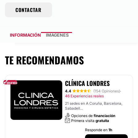
CONTACTAR
INFORMACIÓN
IMÁGENES
TE RECOMENDAMOS
CLÍNICA LONDRES
4.4
(154 Opiniones)
·
46 Experiencias reales
21 sedes en A Coruña, Barcelona,
Sabadell...
Opciones de
financiación
Primera visita
gratuita
Responde en
1h