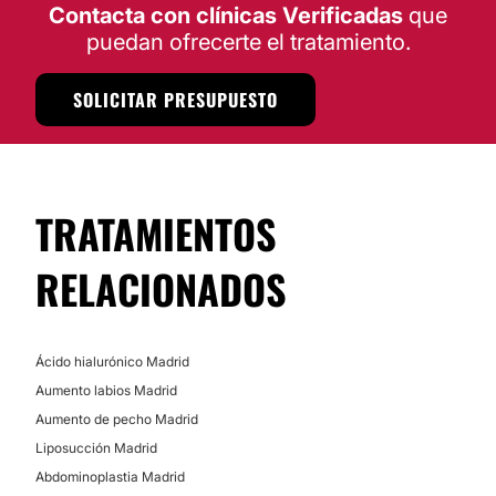
Contacta con clínicas Verificadas
que
Madrid, Madrid.
puedan ofrecerte el tratamiento.
Peeling
Posibilidad de videoconsulta:
Drenaje linfático
No
SOLICITAR PRESUPUESTO
Celulitis
Financiación o facilidades de pago:
Radiofrecuencia facial
Micropigmentación
No
Mesoterapia
TRATAMIENTOS
Cavitación
Microdermoabrasión
RELACIONADOS
Carboxiterapia
Presoterapia
Dietas
Ácido hialurónico Madrid
Depilación láser
Aumento labios Madrid
Aumento de pecho Madrid
CIRUGÍA BARIÁTRICA
Liposucción Madrid
Abdominoplastia Madrid