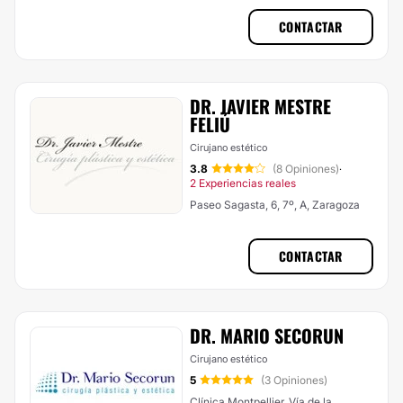
CONTACTAR
DR. JAVIER MESTRE
FELIÚ
Cirujano estético
3.8
(8 Opiniones)
·
2 Experiencias reales
Paseo Sagasta, 6, 7º, A, Zaragoza
CONTACTAR
DR. MARIO SECORUN
Cirujano estético
5
(3 Opiniones)
Clínica Montpellier, Vía de la