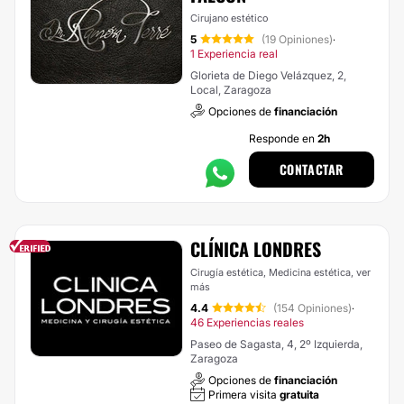
Cirujano estético
5
(19 Opiniones)
·
1 Experiencia real
Glorieta de Diego Velázquez, 2,
Local, Zaragoza
Opciones de
financiación
Responde en
2h
CONTACTAR
CLÍNICA LONDRES
Cirugía estética, Medicina estética,
ver
más
4.4
(154 Opiniones)
·
46 Experiencias reales
Paseo de Sagasta, 4, 2º Izquierda,
Zaragoza
Opciones de
financiación
Primera visita
gratuita