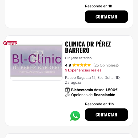
Responde en
1h
CONTACTAR
CLINICA DR PÉREZ
BARRERO
Cirujano estético
4.9
(25 Opiniones)
·
9 Experiencias reales
Paseo Sagasta 12, Esc Dcha, 1D,
Zaragoza
Bichectomía
desde
1.500€
Opciones de
financiación
Responde en
11h
CONTACTAR