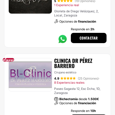
5
(19 Opiniones)
·
1 Experiencia real
Glorieta de Diego Velázquez, 2,
Local, Zaragoza
Opciones de
financiación
Responde en
2h
CONTACTAR
CLINICA DR PÉREZ
BARRERO
Cirujano estético
4.9
(25 Opiniones)
·
8 Experiencias reales
Paseo Sagasta 12, Esc Dcha, 1D,
Zaragoza
Bichectomía
desde
1.500€
Opciones de
financiación
Responde en
10h