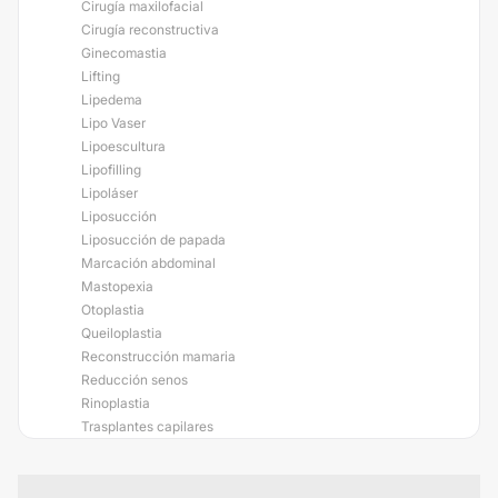
Cirugía maxilofacial
Cirugía reconstructiva
Ginecomastia
Lifting
Lipedema
Lipo Vaser
Lipoescultura
Lipofilling
Lipoláser
Liposucción
Liposucción de papada
Marcación abdominal
Mastopexia
Otoplastia
Queiloplastia
Reconstrucción mamaria
Reducción senos
Rinoplastia
Trasplantes capilares