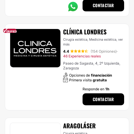
CONTACTAR
CLÍNICA LONDRES
Cirugía estética, Medicina estética,
ver
más
4.4
(154 Opiniones)
·
46 Experiencias reales
Paseo de Sagasta, 4, 2º Izquierda,
Zaragoza
Opciones de
financiación
Primera visita
gratuita
Responde en
1h
CONTACTAR
ARAGOLÁSER
Cirugía estética