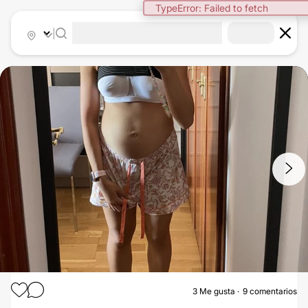
TypeError: Failed to fetch
|
1
/
7
3
Me gusta
9 comentarios
AUMENTO DE PECHO