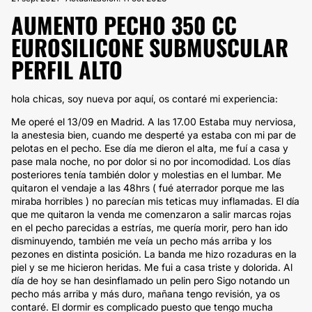
AUMENTO PECHO 350 CC
EUROSILICONE SUBMUSCULAR
PERFIL ALTO
hola chicas, soy nueva por aquí, os contaré mi experiencia:
Me operé el 13/09 en Madrid. A las 17.00 Estaba muy nerviosa,
la anestesia bien, cuando me desperté ya estaba con mi par de
pelotas en el pecho. Ese día me dieron el alta, me fuí a casa y
pase mala noche, no por dolor si no por incomodidad. Los días
posteriores tenía también dolor y molestias en el lumbar. Me
quitaron el vendaje a las 48hrs ( fué aterrador porque me las
miraba horribles ) no parecían mis teticas muy inflamadas. El día
que me quitaron la venda me comenzaron a salir marcas rojas
en el pecho parecidas a estrías, me quería morir, pero han ido
disminuyendo, también me veía un pecho más arriba y los
pezones en distinta posición. La banda me hizo rozaduras en la
piel y se me hicieron heridas. Me fui a casa triste y dolorida. Al
día de hoy se han desinflamado un pelin pero Sigo notando un
pecho más arriba y más duro, mañana tengo revisión, ya os
contaré. El dormir es complicado puesto que tengo mucha