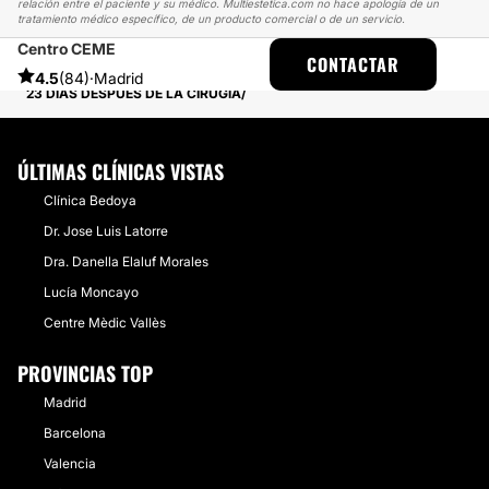
relación entre el paciente y su médico. Multiestetica.com no hace apología de un
tratamiento médico específico, de un producto comercial o de un servicio.
Centro CEME
MULTIESTETICA
EXPERIENCIAS
CONTACTAR
EXPERIENCIAS REALES SOBRE AUMENTO DE PECHO
4.5
(84)
·
Madrid
23 DÍAS DESPUÉS DE LA CIRUGÍA
ÚLTIMAS CLÍNICAS VISTAS
Clínica Bedoya
Dr. Jose Luis Latorre
Dra. Danella Elaluf Morales
Lucía Moncayo
Centre Mèdic Vallès
PROVINCIAS TOP
Madrid
Barcelona
Valencia