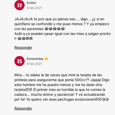
Eviiiits
EV
4 feb 2021
JAJAJAJA te juro que yo pienso eso ... digo .. ¿y si en
quirófano se confundió y me puso menos ? Y ya empiezo
con las paranoias 😂😂😂😂😂
Asiiii q ya pueden pasar igual con las mias q salgan pronto
!! 😂😂🙈🙈
Responder
Esmeraldaa
ES
4 feb 2021
Mira... tú sábes la de veces que miré la tarjeta de las
prótesis para asegurarme que ponía 500cc?? Jajajaj Digo
este hombre me ha puesto menos y me ha dado otra
tarjeta🤣🤣 El primer mes es horrible lo que te comes la
cabeza... mucho ánimo y paciencia! Y ve actualizando
por fa! Yo quiero ver esas pechugas evolucionar🤣🤣😘😘
Responder