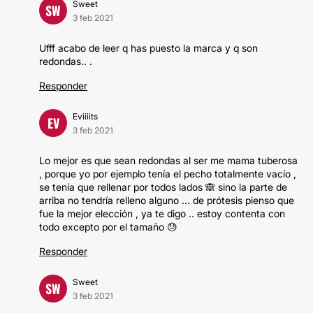
Sweet
SW
3 feb 2021
Ufff acabo de leer q has puesto la marca y q son
redondas.. .
Responder
Eviiiits
EV
3 feb 2021
Lo mejor es que sean redondas al ser me mama tuberosa
, porque yo por ejemplo tenía el pecho totalmente vacío ,
se tenía que rellenar por todos lados 🙈 sino la parte de
arriba no tendría relleno alguno ... de prótesis pienso que
fue la mejor elección , ya te digo .. estoy contenta con
todo excepto por el tamaño 😓
Responder
Sweet
SW
3 feb 2021