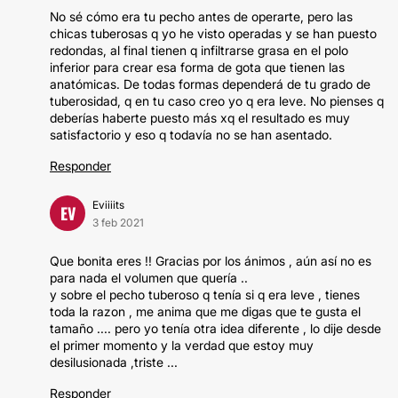
No sé cómo era tu pecho antes de operarte, pero las
chicas tuberosas q yo he visto operadas y se han puesto
redondas, al final tienen q infiltrarse grasa en el polo
inferior para crear esa forma de gota que tienen las
anatómicas. De todas formas dependerá de tu grado de
tuberosidad, q en tu caso creo yo q era leve. No pienses q
deberías haberte puesto más xq el resultado es muy
satisfactorio y eso q todavía no se han asentado.
Responder
Eviiiits
EV
3 feb 2021
Que bonita eres !! Gracias por los ánimos , aún así no es
para nada el volumen que quería ..
y sobre el pecho tuberoso q tenía si q era leve , tienes
toda la razon , me anima que me digas que te gusta el
tamaño .... pero yo tenía otra idea diferente , lo dije desde
el primer momento y la verdad que estoy muy
desilusionada ,triste ...
Responder