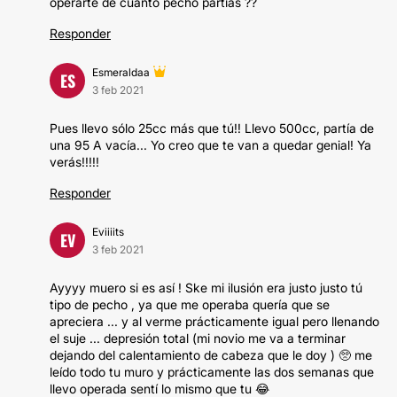
operarte de cuánto pecho partías ??
Responder
Esmeraldaa
ES
3 feb 2021
Pues llevo sólo 25cc más que tú!! Llevo 500cc, partía de
una 95 A vacía... Yo creo que te van a quedar genial! Ya
verás!!!!!
Responder
Eviiiits
EV
3 feb 2021
Ayyyy muero si es así ! Ske mi ilusión era justo justo tú
tipo de pecho , ya que me operaba quería que se
apreciera ... y al verme prácticamente igual pero llenando
el suje ... depresión total (mi novio me va a terminar
dejando del calentamiento de cabeza que le doy ) 🥺 me
leído todo tu muro y prácticamente las dos semanas que
llevo operada sentí lo mismo que tu 😂