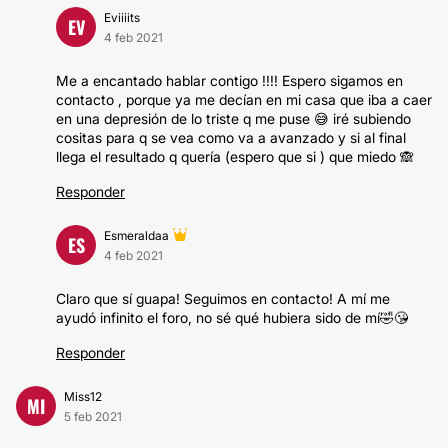
Eviiiits
EV
4 feb 2021
Me a encantado hablar contigo !!!! Espero sigamos en
contacto , porque ya me decían en mi casa que iba a caer
en una depresión de lo triste q me puse 😅 iré subiendo
cositas para q se vea como va a avanzado y si al final
llega el resultado q quería (espero que si ) que miedo 🙈
Responder
Esmeraldaa
ES
4 feb 2021
Claro que sí guapa! Seguimos en contacto! A mí me
ayudó infinito el foro, no sé qué hubiera sido de mí🤣😘
Responder
Miss12
MI
5 feb 2021