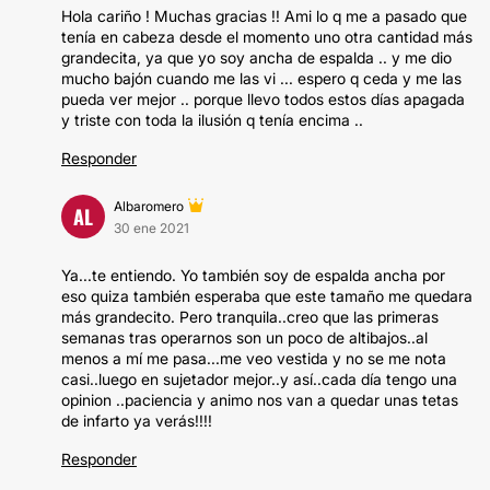
Hola cariño ! Muchas gracias !! Ami lo q me a pasado que
tenía en cabeza desde el momento uno otra cantidad más
grandecita, ya que yo soy ancha de espalda .. y me dio
mucho bajón cuando me las vi ... espero q ceda y me las
pueda ver mejor .. porque llevo todos estos días apagada
y triste con toda la ilusión q tenía encima ..
Responder
Albaromero
AL
30 ene 2021
Ya...te entiendo. Yo también soy de espalda ancha por
eso quiza también esperaba que este tamaño me quedara
más grandecito. Pero tranquila..creo que las primeras
semanas tras operarnos son un poco de altibajos..al
menos a mí me pasa...me veo vestida y no se me nota
casi..luego en sujetador mejor..y así..cada día tengo una
opinion ..paciencia y animo nos van a quedar unas tetas
de infarto ya verás!!!!
Responder