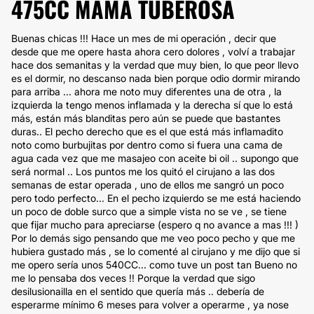
475CC MAMÁ TUBEROSA
Buenas chicas !!! Hace un mes de mi operación , decir que
desde que me opere hasta ahora cero dolores , volví a trabajar
hace dos semanitas y la verdad que muy bien, lo que peor llevo
es el dormir, no descanso nada bien porque odio dormir mirando
para arriba ... ahora me noto muy diferentes una de otra , la
izquierda la tengo menos inflamada y la derecha sí que lo está
más, están más blanditas pero aún se puede que bastantes
duras.. El pecho derecho que es el que está más inflamadito
noto como burbujitas por dentro como si fuera una cama de
agua cada vez que me masajeo con aceite bi oil .. supongo que
será normal .. Los puntos me los quitó el cirujano a las dos
semanas de estar operada , uno de ellos me sangró un poco
pero todo perfecto... En el pecho izquierdo se me está haciendo
un poco de doble surco que a simple vista no se ve , se tiene
que fijar mucho para apreciarse (espero q no avance a mas !!! )
Por lo demás sigo pensando que me veo poco pecho y que me
hubiera gustado más , se lo comenté al cirujano y me dijo que si
me opero sería unos 540CC... como tuve un post tan Bueno no
me lo pensaba dos veces !! Porque la verdad que sigo
desilusionailla en el sentido que quería más .. debería de
esperarme mínimo 6 meses para volver a operarme , ya nose