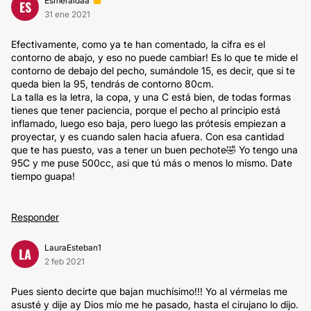
Esmeraldaa
ES
31 ene 2021
Efectivamente, como ya te han comentado, la cifra es el
contorno de abajo, y eso no puede cambiar! Es lo que te mide el
contorno de debajo del pecho, sumándole 15, es decir, que si te
queda bien la 95, tendrás de contorno 80cm.
La talla es la letra, la copa, y una C está bien, de todas formas
tienes que tener paciencia, porque el pecho al principio está
inflamado, luego eso baja, pero luego las prótesis empiezan a
proyectar, y es cuando salen hacia afuera. Con esa cantidad
que te has puesto, vas a tener un buen pechote🤣 Yo tengo una
95C y me puse 500cc, asi que tú más o menos lo mismo. Date
tiempo guapa!
Responder
LauraEsteban1
LA
2 feb 2021
Pues siento decirte que bajan muchísimo!!! Yo al vérmelas me
asusté y dije ay Dios mío me he pasado, hasta el cirujano lo dijo.