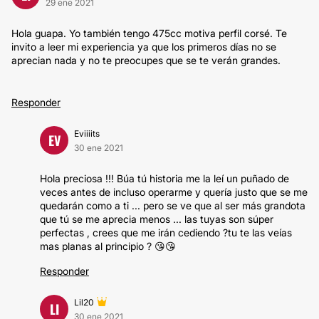
29 ene 2021
Hola guapa. Yo también tengo 475cc motiva perfil corsé. Te
invito a leer mi experiencia ya que los primeros días no se
aprecian nada y no te preocupes que se te verán grandes.
Responder
Eviiiits
EV
30 ene 2021
Hola preciosa !!! Búa tú historia me la leí un puñado de
veces antes de incluso operarme y quería justo que se me
quedarán como a ti ... pero se ve que al ser más grandota
que tú se me aprecia menos ... las tuyas son súper
perfectas , crees que me irán cediendo ?tu te las veías
mas planas al principio ? 😘😘
Responder
Lil20
LI
30 ene 2021