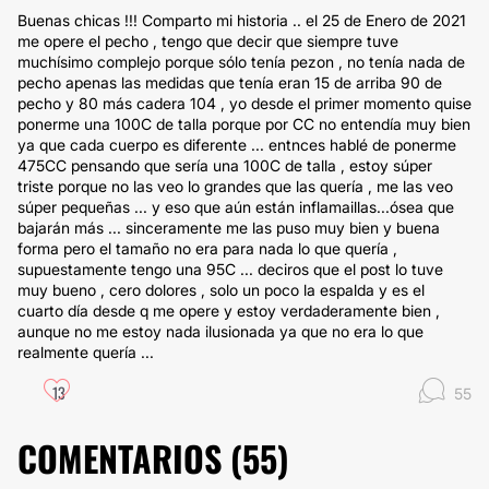
Buenas chicas !!! Comparto mi historia .. el 25 de Enero de 2021
me opere el pecho , tengo que decir que siempre tuve
muchísimo complejo porque sólo tenía pezon , no tenía nada de
pecho apenas las medidas que tenía eran 15 de arriba 90 de
pecho y 80 más cadera 104 , yo desde el primer momento quise
ponerme una 100C de talla porque por CC no entendía muy bien
ya que cada cuerpo es diferente ... entnces hablé de ponerme
475CC pensando que sería una 100C de talla , estoy súper
triste porque no las veo lo grandes que las quería , me las veo
súper pequeñas ... y eso que aún están inflamaillas...ósea que
bajarán más ... sinceramente me las puso muy bien y buena
forma pero el tamaño no era para nada lo que quería ,
supuestamente tengo una 95C ... deciros que el post lo tuve
muy bueno , cero dolores , solo un poco la espalda y es el
cuarto día desde q me opere y estoy verdaderamente bien ,
aunque no me estoy nada ilusionada ya que no era lo que
realmente quería ...
13
55
COMENTARIOS (
55
)