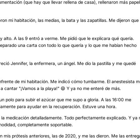
umentación (que hay que llevar rellena de casa), rellenaron más pape
eron mi habitación, las medias, la bata y las zapatillas. Me dijeron qu
y alto. A las 9 entró a verme. Me pidió que le explicara qué quería.
 preparado una carta con todo lo que quería y lo que me habían hecho
eció Jennifer, la enfermera, un ángel. Me dio la pastilla y me quedé
 enfrente de mi habitación. Me indicó cómo tumbarme. El anestesista 
 a cantar "¡Vamos a la playa!" 😄 Y ya no me enteré de más.
un polo para subir el azúcar que me supo a gloria. A las 16:00 me
riamente para ayudar en la recuperación. Estuve una hora.
 y la medicación detalladamente. Todo perfectamente explicado. Y ya
omodidad, completamente soportable.
 mis prótesis anteriores, las de 2020, y me las dieron. Me las entre