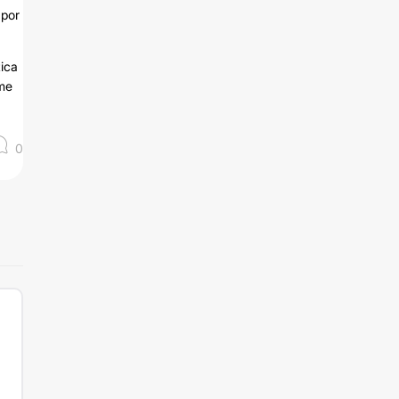
 por
tica
 me
0