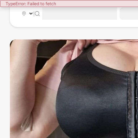
TypeError: Failed to fetch
|