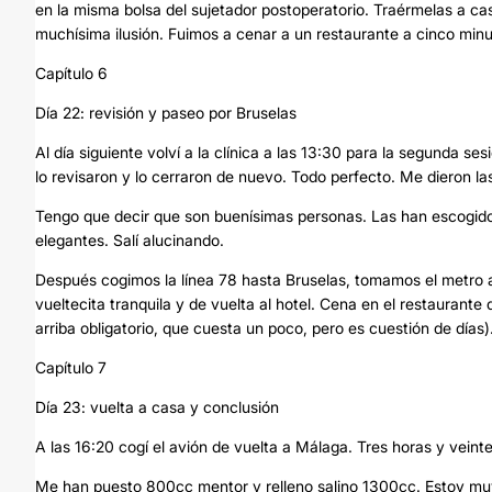
en la misma bolsa del sujetador postoperatorio. Traérmelas a cas
muchísima ilusión. Fuimos a cenar a un restaurante a cinco min
Capítulo 6
Día 22: revisión y paseo por Bruselas
Al día siguiente volví a la clínica a las 13:30 para la segunda se
lo revisaron y lo cerraron de nuevo. Todo perfecto. Me dieron la
Tengo que decir que son buenísimas personas. Las han escogido 
elegantes. Salí alucinando.
Después cogimos la línea 78 hasta Bruselas, tomamos el metro a
vueltecita tranquila y de vuelta al hotel. Cena en el restaurante
arriba obligatorio, que cuesta un poco, pero es cuestión de días)
Capítulo 7
Día 23: vuelta a casa y conclusión
A las 16:20 cogí el avión de vuelta a Málaga. Tres horas y vein
Me han puesto 800cc mentor y relleno salino 1300cc. Estoy muy 