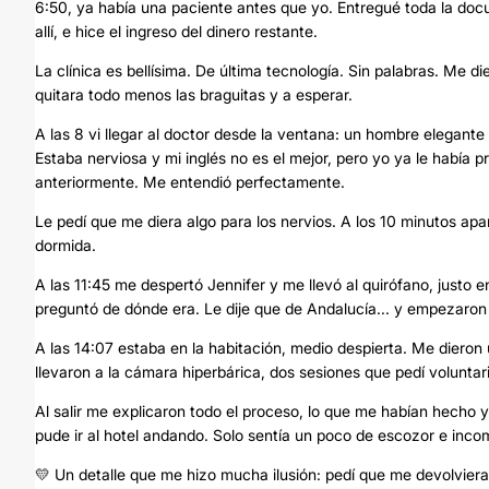
6:50, ya había una paciente antes que yo. Entregué toda la doc
allí, e hice el ingreso del dinero restante.
La clínica es bellísima. De última tecnología. Sin palabras. Me di
quitara todo menos las braguitas y a esperar.
A las 8 vi llegar al doctor desde la ventana: un hombre elegante 
Estaba nerviosa y mi inglés no es el mejor, pero yo ya le había
anteriormente. Me entendió perfectamente.
Le pedí que me diera algo para los nervios. A los 10 minutos apar
dormida.
A las 11:45 me despertó Jennifer y me llevó al quirófano, justo
preguntó de dónde era. Le dije que de Andalucía... y empezaron
A las 14:07 estaba en la habitación, medio despierta. Me dieron 
llevaron a la cámara hiperbárica, dos sesiones que pedí volunta
Al salir me explicaron todo el proceso, lo que me habían hecho
pude ir al hotel andando. Solo sentía un poco de escozor e inc
💛 Un detalle que me hizo mucha ilusión: pedí que me devolvieran