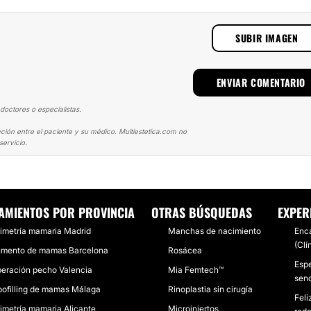
SUBIR IMAGEN
doctores o especialistas.
ción entre el paciente y su médico. Multiestetica.com no
ervicio.
UMENTO DE PECHO
AUMENTO DE PECHO GRANDE
AMIENTOS POR PROVINCIA
OTRAS BÚSQUEDAS
EXPER
imetría mamaria Madrid
Manchas de nacimiento
Enc
(Clí
mento de mamas Barcelona
Rosácea
Espe
eración pecho Valencia
Mia Femtech™
sen
pofilling de mamas Málaga
Rinoplastia sin cirugía
Feli
imetría mamaria Alicante
Microinjertos