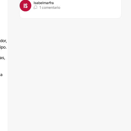
Isabelmarfra
IS
1 comentario
dor,
ipo.
as,
na
,