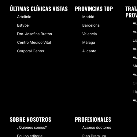
ÚLTIMAS CLÍNICAS VISTAS
PROVINCIAS TOP
TRAT
PROV
Artclínic
Madrid
Au
Estybel
Barcelona
Au
Dra. Josefina Bretón
Valencia
Li
Centro Médico Vital
Málaga
Au
Corporal Center
Alicante
Au
Ma
Au
Ci
Li
Au
SOBRE NOSOTROS
PROFESIONALES
¿Quiénes somos?
Acceso doctores
Equipo editorial
Plan Premium