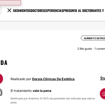
TRATAMIENTOS
DOCTORES
EXPERIENCIAS
PREGUNTA AL DOCTOR
ANTES Y
AUMENTO DE PE
2
Me gusta
1 comen
IDA
Realizado por
Dorsia Clinicas De Estética
El tratamiento
vale la pena
Notificado por Anónimo. El 93% de pacientes han indicado que vale la
pena.