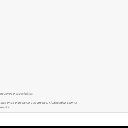
doctores o especialistas.
ción entre el paciente y su médico. Multiestetica.com no
ervicio.
UMENTO DE PECHO
AUMENTO DE PECHO CAMBIO DE MI VIDA