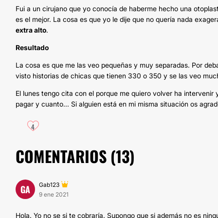
Fui a un cirujano que yo conocía de haberme hecho una otoplast
es el mejor. La cosa es que yo le dije que no quería nada exag
extra alto
.
Resultado
La cosa es que me las veo pequeñas y muy separadas. Por deb
visto historias de chicas que tienen 330 o 350 y se las veo muc
El lunes tengo cita con el porque me quiero volver ha intervenir
pagar y cuanto... Si alguien está en mi misma situación os agrad
4
COMENTARIOS (
13
)
Gab123
GA
9 ene 2021
Hola. Yo no se si te cobraría. Supongo que si además no es ning