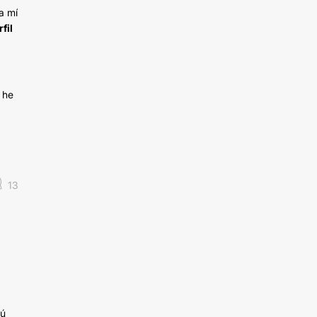
a mí
fil
 he
13
tú