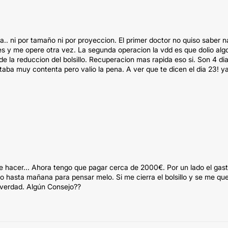
ia.. ni por tamaño ni por proyeccion. El primer doctor no quiso saber 
nes y me opere otra vez. La segunda operacion la vdd es que dolio alg
de la reduccion del bolsillo. Recuperacion mas rapida eso si. Son 4 di
staba muy contenta pero valio la pena. A ver que te dicen el dia 23! y
que hacer... Ahora tengo que pagar cerca de 2000€. Por un lado el gas
ngo hasta mañana para pensar melo. Si me cierra el bolsillo y se me q
 verdad. Algún Consejo??