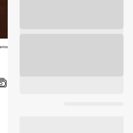
arios
O