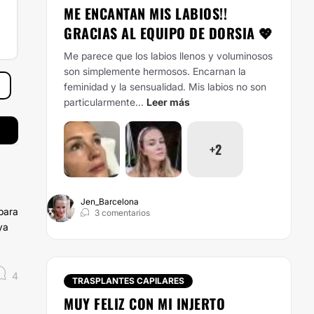
ME ENCANTAN MIS LABIOS!!
GRACIAS AL EQUIPO DE DORSIA 💖
Me parece que los labios llenos y voluminosos
son simplemente hermosos. Encarnan la
feminidad y la sensualidad. Mis labios no son
particularmente...
Leer más
+2
Jen_Barcelona
para
3 comentarios
ya
4
TRASPLANTES CAPILARES
MUY FELIZ CON MI INJERTO