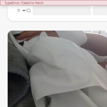
TypeError: Failed to fetch
|