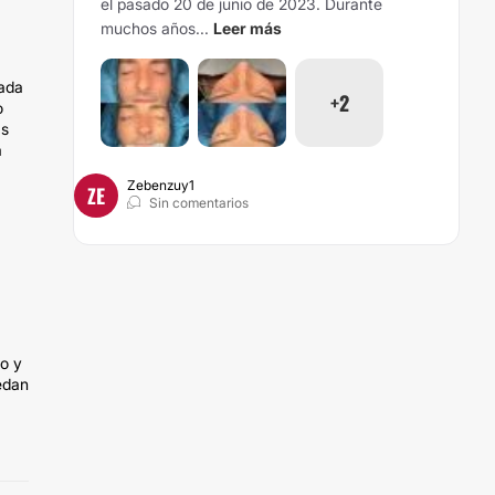
el pasado 20 de junio de 2023. Durante
muchos años...
Leer más
nada
+2
o
as
a
Zebenzuy1
ZE
Sin comentarios
to y
uedan