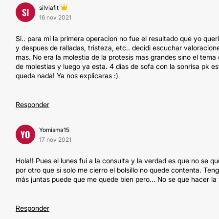
silviafit
SI
16 nov 2021
Si.. para mi la primera operacion no fue el resultado que yo quer
y despues de ralladas, tristeza, etc.. decidi escuchar valoracio
mas. No era la molestia de la protesis mas grandes sino el tema 
de molestias y luego ya esta. 4 dias de sofa con la sonrisa pk e
queda nada! Ya nos explicaras :)
Responder
Yomisma15
YO
17 nov 2021
Hola!! Pues el lunes fui a la consulta y la verdad es que no se 
por otro que si solo me cierro el bolsillo no quede contenta. Te
más juntas puede que me quede bien pero... No se que hacer la
Responder