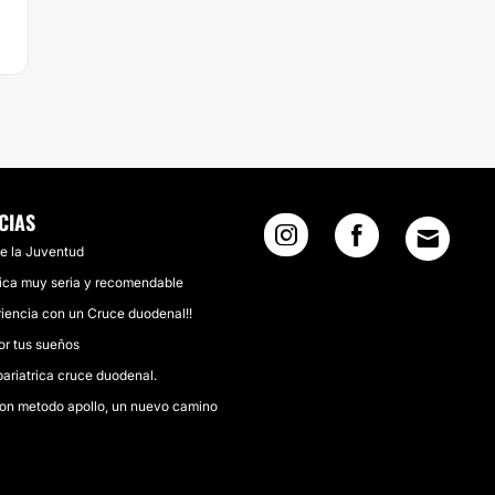
CIAS
de la Juventud
nica muy seria y recomendable
iencia con un Cruce duodenal!!
or tus sueños
bariatrica cruce duodenal.
on metodo apollo, un nuevo camino