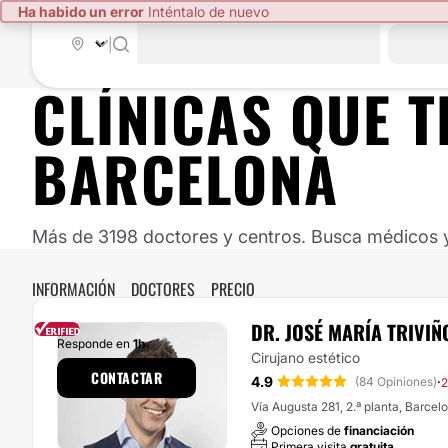
Ha habido un error
Inténtalo de nuevo
|
CLÍNICAS QUE T
BARCELONA
Más de 3198 doctores y centros. Busca médicos y 
INFORMACIÓN
DOCTORES
PRECIO
DR. JOSÉ MARÍA TRIVI
Responde en
1h
Cirujano estético
CONTACTAR
4.9
·
(84 Opiniones)
2
Vía Augusta 281, 2.ª planta, Barcel
Opciones de
financiación
Primera visita
gratuita