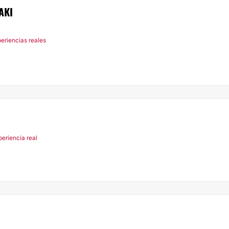
AKI
periencias reales
periencia real