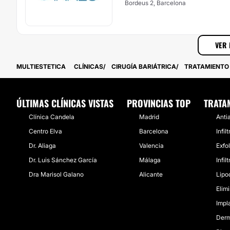
Bordeus 2, Barcelona
VER 
MULTIESTETICA
CLÍNICAS
CIRUGÍA BARIÁTRICA
TRATAMIENTO
ÚLTIMAS CLÍNICAS VISTAS
PROVINCIAS TOP
TRATA
Clínica Candela
Madrid
Anti
Centro Elva
Barcelona
Infil
Dr. Aliaga
Valencia
Exfo
Dr. Luis Sánchez García
Málaga
Infi
Dra Marisol Galano
Alicante
Lipo
Elim
Impl
Derm