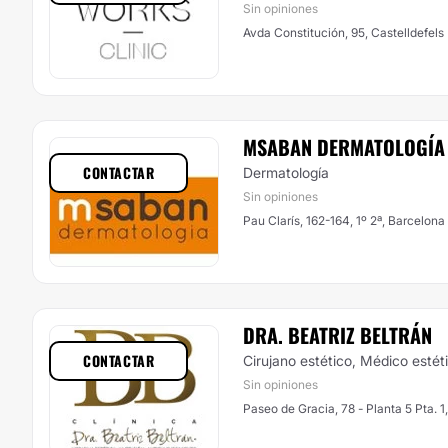
Sin opiniones
Avda Constitución, 95, Castelldefels
MSABAN DERMATOLOGÍA
CONTACTAR
Dermatología
Sin opiniones
Pau Clarís, 162-164, 1º 2ª, Barcelona
DRA. BEATRIZ BELTRÁN
CONTACTAR
Cirujano estético, Médico estét
Sin opiniones
Paseo de Gracia, 78 - Planta 5 Pta. 1