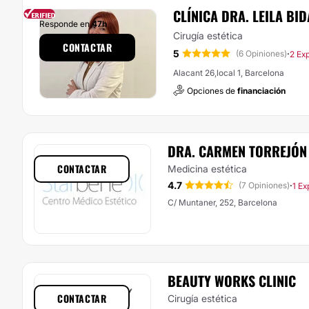
CLÍNICA DRA. LEILA BID
Responde en
47h
Cirugía estética
CONTACTAR
5
·
(6 Opiniones)
2 Ex
Alacant 26,local 1, Barcelona
Opciones de
financiación
DRA. CARMEN TORREJÓN
CONTACTAR
Medicina estética
4.7
·
(7 Opiniones)
1 Ex
C/ Muntaner, 252, Barcelona
BEAUTY WORKS CLINIC
CONTACTAR
Cirugía estética