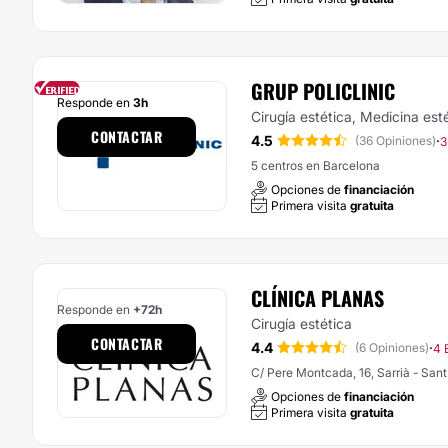
GRUP POLICLINIC
Responde en
3h
Cirugía estética, Medicina est
CONTACTAR
4.5
·
(36 Opiniones)
3
5 centros en Barcelona
Opciones de
financiación
Primera visita
gratuita
CLÍNICA PLANAS
Responde en
+72h
Cirugía estética
CONTACTAR
4.4
·
(6 Opiniones)
4 
C/ Pere Montcada, 16, Sarrià - San
Opciones de
financiación
Primera visita
gratuita