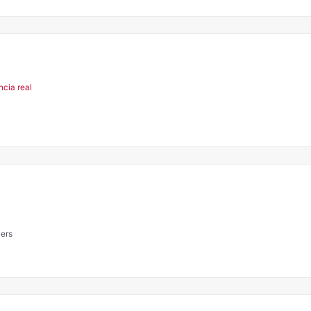
ncia real
lers