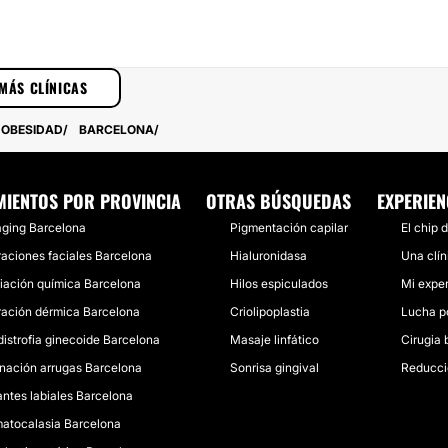
MÁS CLÍNICAS
 OBESIDAD
BARCELONA
MIENTOS POR PROVINCIA
OTRAS BÚSQUEDAS
EXPERIEN
aging Barcelona
Pigmentación capilar
El chip 
traciones faciales Barcelona
Hialuronidasa
Una clí
liación química Barcelona
Hilos espiculados
Mi exper
ltración dérmica Barcelona
Criolipoplastia
Lucha p
distrofia ginecoide Barcelona
Masaje linfático
Cirugia 
inación arrugas Barcelona
Sonrisa gingival
Reducci
antes labiales Barcelona
atocalasia Barcelona