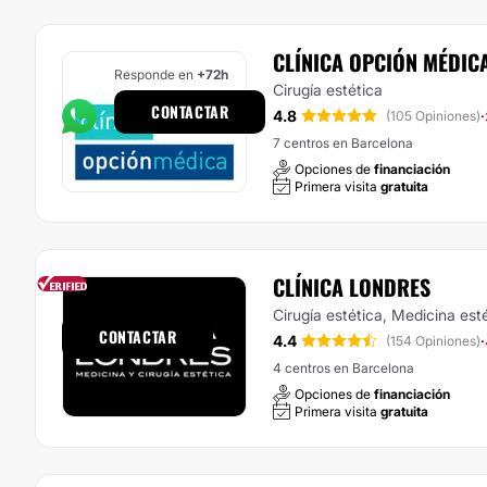
CLÍNICA OPCIÓN MÉDIC
Responde en
+72h
Cirugía estética
CONTACTAR
4.8
·
(105 Opiniones)
7 centros en Barcelona
Opciones de
financiación
Primera visita
gratuita
CLÍNICA LONDRES
Responde en
1h
Cirugía estética, Medicina est
CONTACTAR
4.4
·
(154 Opiniones)
4 centros en Barcelona
Opciones de
financiación
Primera visita
gratuita