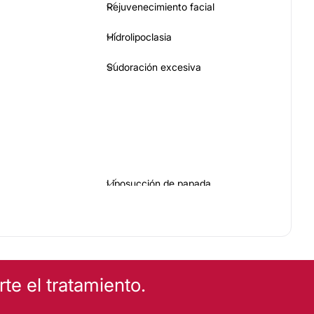
Rejuvenecimiento facial
Hidrolipoclasia
Sudoración excesiva
Liposucción de papada
COS
e el tratamiento.
Eliminación de tatuajes