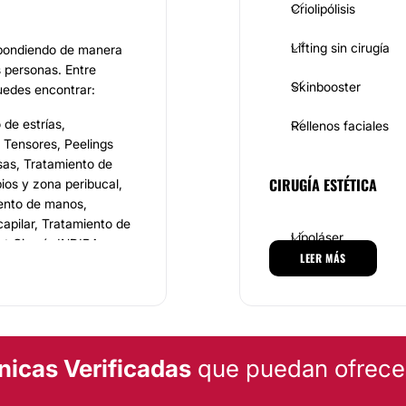
Criolipólisis
Lifting sin cirugía
espondiendo de manera
s personas. Entre
Skinbooster
edes encontrar:
 de estrías,
Rellenos faciales
s Tensores, Peelings
sas, Tratamiento de
CIRUGÍA ESTÉTICA
ios y zona peribucal,
iento de manos,
capilar, Tratamiento de
Lipoláser
st Cirugía INDIBA
LEER MÁS
Lipofilling
l tipo de afección que
ue mejor se adapte a
TRATAMIENTOS ESTÉTI
nicas Verificadas
que puedan ofrecert
lificados, personal que
Peeling