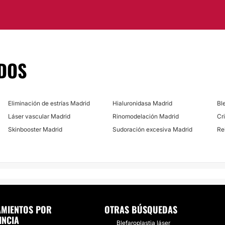
licitudes que presenten
aria para hacerlo
Radiofrecuencia fac
Mesoterapia
d.
DOS
Eliminación de estrías Madrid
Hialuronidasa Madrid
Bl
Láser vascular Madrid
Rinomodelación Madrid
Cri
Skinbooster Madrid
Sudoración excesiva Madrid
Re
AMIENTOS POR
OTRAS BÚSQUEDAS
INCIA
Blefaroplastia láser