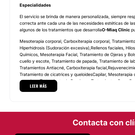
Especialidades
El servicio se brinda de manera personalizada, siempre r
correcta ante cada una de las necesidades estéticas de la
algunos de los tratamientos que desarrolla
O-Miaq Clinic
pu
Mesoterapia corporal, Carboxiterapia corporal, Tratamiento
Hiperhidrosis (Sudoración excesiva),Rellenos faciales, Hilo
Químicos, Mesoterapia Facial, Tratamiento de Ojeras y Bol
cuello y escote, Tratamiento de papada, Tratamiento de lab
Tratamientos Antiacné, Carboxiterapia facial,Rejuvenecim
Tratamiento de cicatrices y queloidesCapilar, Mesoterapia 
manchas, Tratamiento de Bruxismo, Tratamientos Pre y Po
LEER MÁS
Antes de iniciar se realiza una valoración para identificar e
se desea tratar para después implementar el tratamiento q
tus necesidades.
Equipo
Contacta con clí
O-Miaq Clinic
se encuentra integrado de profesionales cua