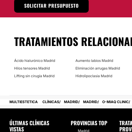
se desempeña de manera correcta ante cada una de las so
SOLICITAR PRESUPUESTO
sus pacientes. Dispone de la tecnología y vanguardia neces
posible.
Localización
O-Miaq Clinic
se encuentra situado en la ciudad de
Madri
TRATAMIENTOS RELACIONA
Posibilidad de videoconsulta:
No
Ácido hialurónico Madrid
Aumento labios Madrid
Financiación o facilidades de pago:
Hilos tensores Madrid
Eliminación arrugas Madrid
Lifting sin cirugía Madrid
Hidrolipoclasia Madrid
No
MULTIESTETICA
CLÍNICAS
MADRID
MADRID
O-MIAQ CLINIC
ÚLTIMAS CLÍNICAS
PROVINCIAS TOP
TRAT
VISTAS
PROV
Madrid