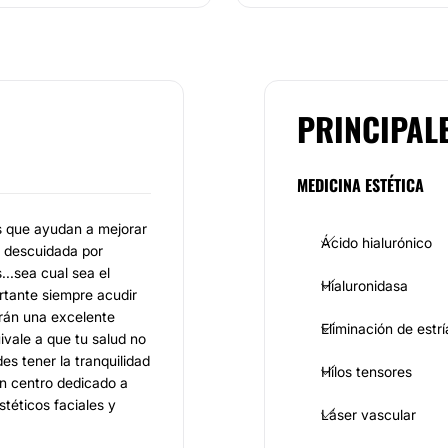
PRINCIPAL
MEDICINA ESTÉTICA
os que ayudan a mejorar
Ácido hialurónico
e descuidada por
..sea cual sea el
Hialuronidasa
ortante siempre acudir
arán una excelente
Eliminación de estrí
ivale a que tu salud no
s tener la tranquilidad
Hilos tensores
un centro dedicado a
téticos faciales y
Láser vascular