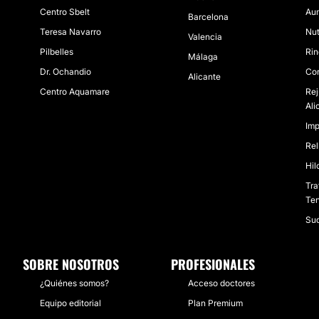
Centro Sbelt
Aum
Barcelona
Teresa Navarro
Nut
Valencia
Pilbelles
Rin
Málaga
Dr. Ochandio
Cor
Alicante
Centro Aquamare
Rej
Ali
Imp
Rel
Hil
Tra
Ten
Sud
SOBRE NOSOTROS
PROFESIONALES
¿Quiénes somos?
Acceso doctores
Equipo editorial
Plan Premium