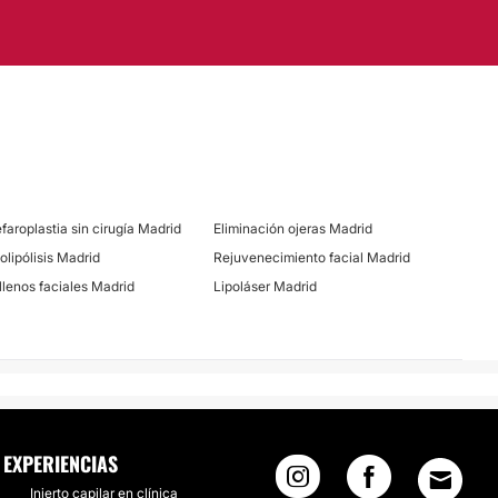
ial
Celulitis
Dietas
efaroplastia sin cirugía Madrid
Eliminación ojeras Madrid
olipólisis Madrid
Rejuvenecimiento facial Madrid
llenos faciales Madrid
Lipoláser Madrid
EXPERIENCIAS
Injerto capilar en clínica