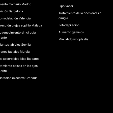
ento mamario Madrid
Lipo Vaser
rición Barcelona
Tratamiento de la obesidad sin
cirugía
omodelación Valencia
Fotodepilación
rección orejas soplillo Málaga
Aumento gemelos
uvenecimiento sin cirugía
cante
Mini abdominoplastia
lantes labiales Sevilla
lenos faciales Murcia
os absorbibles Islas Baleares
tamiento bolsas en los ojos
erife
oración excesiva Granada