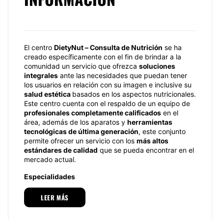
El centro
DietyNut – Consulta de Nutrición
se ha
creado específicamente con el fin de brindar a la
comunidad un servicio que ofrezca
soluciones
integrales
ante las necesidades que puedan tener
los usuarios en relación con su imagen e inclusive su
salud estética
basados en los aspectos nutricionales.
Este centro cuenta con el respaldo de un equipo de
profesionales completamente calificados
en el
área, además de los aparatos y
herramientas
tecnológicas de última generación
, este conjunto
permite ofrecer un servicio con los
más altos
estándares de calidad
que se pueda encontrar en el
mercado actual.
Especialidades
Pensando en las
necesidades de las personas
, el
LEER MÁS
centro ha diseñado una amplia gama de servicios
que se enfocan en los
tratamientos más