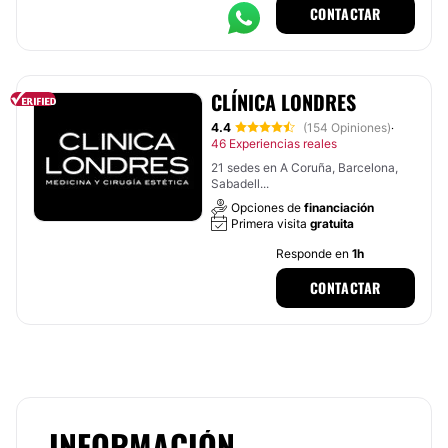
CONTACTAR
CLÍNICA LONDRES
4.4
(154 Opiniones)
·
46 Experiencias reales
21 sedes en A Coruña, Barcelona,
Sabadell...
Opciones de
financiación
Primera visita
gratuita
Responde en
1h
CONTACTAR
INFORMACIÓN