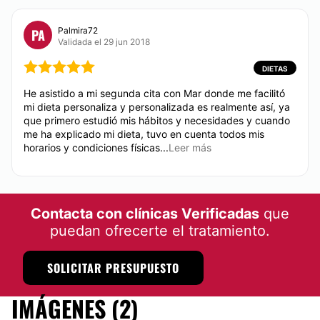
Español
Financiación o facilidades de pago:
Palmira72
PA
Validada el 29 jun 2018
No
DIETAS
Métodos de pago aceptados:
He asistido a mi segunda cita con Mar donde me facilitó
Tarjeta de Crédito/Débito
mi dieta personaliza y personalizada es realmente así, ya
que primero estudió mis hábitos y necesidades y cuando
Efectivo
me ha explicado mi dieta, tuvo en cuenta todos mis
horarios y condiciones físicas...
Leer más
Contacta con clínicas Verificadas
que
puedan ofrecerte el tratamiento.
SOLICITAR PRESUPUESTO
IMÁGENES (2)