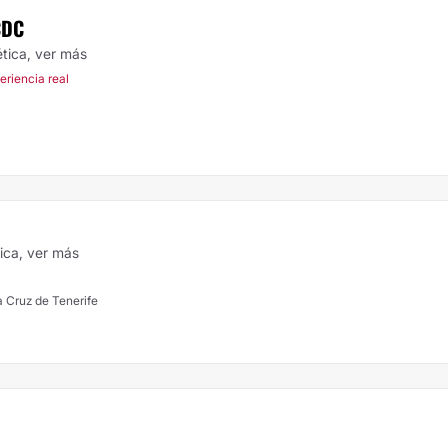
CDC
ética,
ver más
eriencia real
tica,
ver más
a Cruz de Tenerife