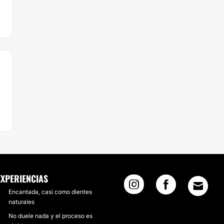
EXPERIENCIAS
Encantada, casi como dientes
naturales
No duele nada y el proceso es