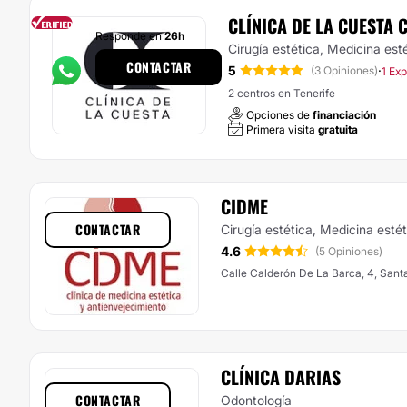
CLÍNICA DE LA CUESTA 
Responde en
26h
Cirugía estética, Medicina est
CONTACTAR
5
·
(3 Opiniones)
1 Exp
2 centros en Tenerife
Opciones de
financiación
Primera visita
gratuita
CIDME
CONTACTAR
Cirugía estética, Medicina esté
4.6
(5 Opiniones)
Calle Calderón De La Barca, 4, Sant
CLÍNICA DARIAS
CONTACTAR
Odontología