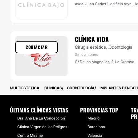
Avda. Juan Carlos 1, edificio royal , 
CLÍNICA VIDA
CONTACTAR
Cirugía estética, Odontología
Sin opiniones
C/ De las Magnolias, 2, La Orotava
MULTIESTETICA
CLÍNICAS
ODONTOLOGÍA
IMPLANTES DENTAL
ÚLTIMAS CLÍNICAS VISTAS
PROVINCIAS TOP
TR
PR
Dra. Ana De La Concepción
Madrid
Clínica Virgen de los Peligros
Barcelona
Centro Mírame
Valencia