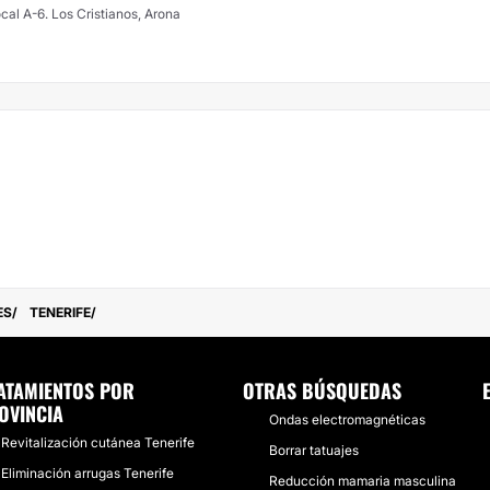
local A-6. Los Cristianos, Arona
ES
TENERIFE
ATAMIENTOS POR
OTRAS BÚSQUEDAS
OVINCIA
Ondas electromagnéticas
Revitalización cutánea Tenerife
Borrar tatuajes
Eliminación arrugas Tenerife
Reducción mamaria masculina