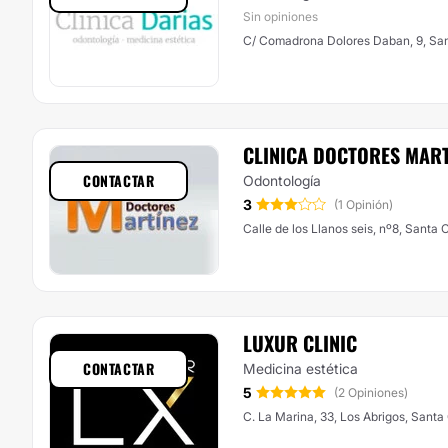
Sin opiniones
C/ Comadrona Dolores Daban, 9, San
CLINICA DOCTORES MART
CONTACTAR
Odontología
3
(1 Opinión)
Calle de los Llanos seis, nº8, Santa 
LUXUR CLINIC
CONTACTAR
Medicina estética
5
(2 Opiniones)
C. La Marina, 33, Los Abrigos, Santa