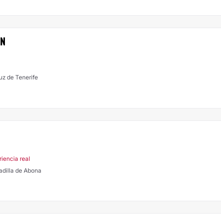
IN
uz de Tenerife
riencia real
nadilla de Abona