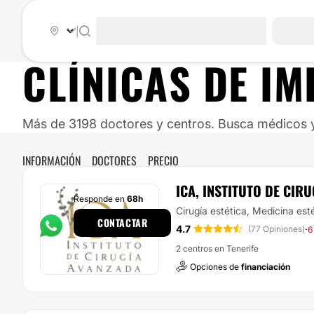
|
CLÍNICAS DE IM
Más de 3198 doctores y centros. Busca médicos y 
INFORMACIÓN
DOCTORES
PRECIO
ICA, INSTITUTO DE CIR
Responde en
68h
Cirugía estética, Medicina est
CONTACTAR
4.7
·
(77 Opiniones)
6
2 centros en Tenerife
Opciones de
financiación