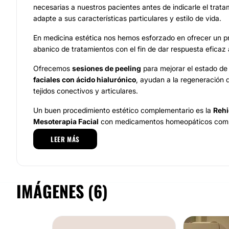
necesarias a nuestros pacientes antes de indicarle el trat
adapte a sus características particulares y estilo de vida.
En medicina estética nos hemos esforzado en ofrecer un p
abanico de tratamientos con el fin de dar respuesta eficaz
Ofrecemos
sesiones de peeling
para mejorar el estado de 
faciales con ácido hialurónico
, ayudan a la regeneración d
tejidos conectivos y articulares.
Un buen procedimiento estético complementario es la
Rehi
Mesoterapia Facial
con medicamentos homeopáticos comb
hialurónico y vitaminas.
LEER MÁS
Tratamientos contra la flacidez o la celulitis mediante sesi
Radiofrecuencia corporal
, también facial para ofrecer un
y descansada de la cara.
IMÁGENES (6)
Equipo
El
Dr. Miquel Utset i Badiella
, colegiado nº 08/23570 con e
Ozonoterapia y Antiaging, está al frente del
Centre Medic