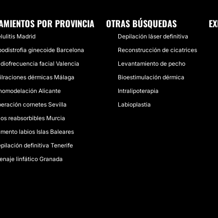
AMIENTOS POR PROVINCIA
OTRAS BÚSQUEDAS
EX
lulitis Madrid
Depilación láser definitiva
podistrofia ginecoide Barcelona
Reconstrucción de cicatrices
diofrecuencia facial Valencia
Levantamiento de pecho
filraciones dérmicas Málaga
Bioestimulación dérmica
nomodelación Alicante
Intralipoterapia
eración cornetes Sevilla
Labioplastia
los reabsorbibles Murcia
mento labios Islas Baleares
pilación definitiva Tenerife
enaje linfático Granada