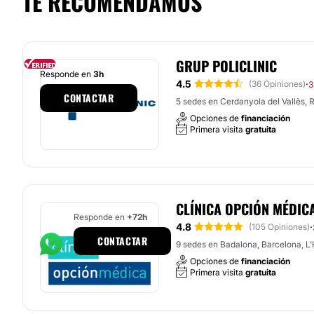
TE RECOMENDAMOS
GRUP POLICLINIC
Responde en
3h
4.5
·
(36 Opiniones)
3
CONTACTAR
5 sedes en Cerdanyola del Vallès, Ru
Opciones de
financiación
Primera visita
gratuita
CLÍNICA OPCIÓN MÉDIC
Responde en
+72h
4.8
·
(105 Opiniones)
CONTACTAR
9 sedes en Badalona, Barcelona, L'H
Opciones de
financiación
Primera visita
gratuita