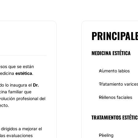
PRINCIPAL
MEDICINA ESTÉTICA
resos que se están
Aumento labios
medicina
estética
.
Tratamiento varice
do lo inaugura el
Dr.
ina familiar que
Rellenos faciales
volución profesional del
ecto.
TRATAMIENTOS ESTÉTI
irigidos a mejorar el
Peeling
 las evaluaciones