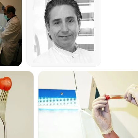
tegrantes está
Ll. Sr.
Margarita Muñoz Budia,
s, y la
Dra. Mª Ángela
mientos profundos en
 solo a nivel profesional
vicio.
ro diseñado para
Sentirá la diferencia
os con instalaciones
ás de un ambiente
stro equipo de trabajo y