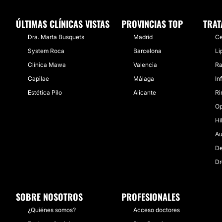
ÚLTIMAS CLÍNICAS VISTAS
PROVINCIAS TOP
TRAT
Dra. Marta Busquets
Madrid
Ce
System Roca
Barcelona
Li
Clínica Mawa
Valencia
Ra
Capilae
Málaga
In
Estética Pilo
Alicante
Ri
Op
Hi
Au
De
Dr
SOBRE NOSOTROS
PROFESIONALES
¿Quiénes somos?
Acceso doctores