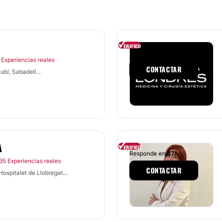
Responde en
1h
 Experiencias reales
CONTACTAR
bí, Sabadell...
A
Responde en
47h
35 Experiencias reales
CONTACTAR
ospitalet de Llobregat...