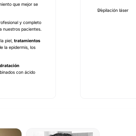
amiento que mejor se
Depilación láser
rofesional y completo
 a nuestros pacientes.
la piel,
tratamientos
e la epidermis, los
dratación
inados con ácido
ones de
a apariencia más joven
specialidad en
 Utset Cemu
y ha