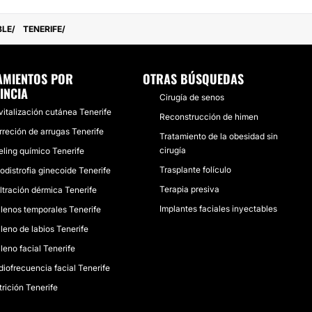
BLE
TENERIFE
AMIENTOS POR
OTRAS BÚSQUEDAS
INCIA
Cirugía de senos
vitalización cutánea Tenerife
Reconstrucción de himen
rreción de arrugas Tenerife
Tratamiento de la obesidad sin
cirugía
eling químico Tenerife
Trasplante folículo
odistrofia ginecoide Tenerife
Terapia presiva
iltración dérmica Tenerife
Implantes faciales inyectables
llenos temporales Tenerife
leno de labios Tenerife
leno facial Tenerife
iofrecuencia facial Tenerife
rición Tenerife