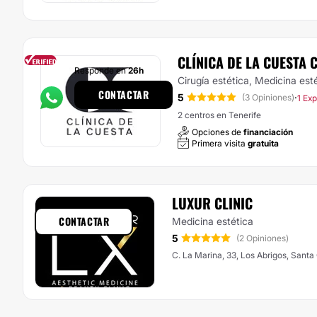
CLÍNICA DE LA CUESTA 
Responde en
26h
Cirugía estética, Medicina est
CONTACTAR
5
·
(3 Opiniones)
1 Exp
2 centros en Tenerife
Opciones de
financiación
Primera visita
gratuita
LUXUR CLINIC
CONTACTAR
Medicina estética
5
(2 Opiniones)
C. La Marina, 33, Los Abrigos, Santa