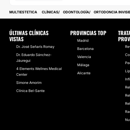
MULTIESTETICA
CLÍNICAS
ODONTOLOGÍA
ORTODONCIA INVISI
ÚLTIMAS CLÍNICAS
PROVINCIAS TOP
TRAT
VISTAS
PROV
Madrid
Dr. José Señarís Romay
Re
Barcelona
Dr. Eduardo Sánchez-
Co
Valencia
Jáuregui
Pe
Málaga
4 Elements Wellnes Medical
Lip
Alicante
Center
Inf
Simone Amorim
Re
Clínica Bel-Sante
Rel
Rel
Rad
Nut