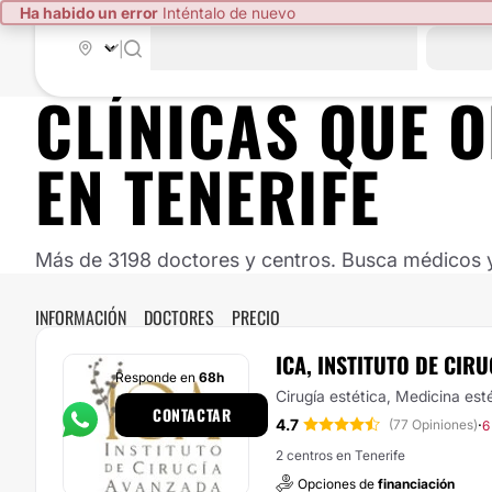
Ha habido un error
Inténtalo de nuevo
|
CLÍNICAS QUE 
EN TENERIFE
Más de 3198 doctores y centros. Busca médicos y 
INFORMACIÓN
DOCTORES
PRECIO
ICA, INSTITUTO DE CIR
Responde en
68h
Cirugía estética, Medicina est
CONTACTAR
4.7
·
(77 Opiniones)
6
2 centros en Tenerife
Opciones de
financiación