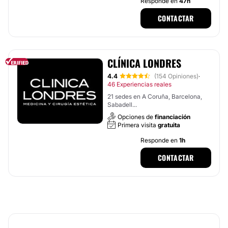
Responde en
47h
CONTACTAR
CLÍNICA LONDRES
4.4
(154 Opiniones)
·
46 Experiencias reales
21 sedes en A Coruña, Barcelona,
Sabadell...
Opciones de
financiación
Primera visita
gratuita
Responde en
1h
CONTACTAR