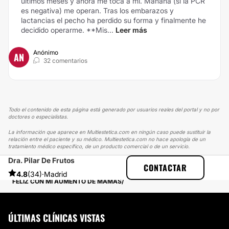
últimos meses y ahora me toca a mi.
Mañana (si la PCR
es negativa) me operan. Tras los embarazos y
lactancias el pecho ha perdido su forma y finalmente he
decidido operarme.
**Mis...
Leer más
Anónimo
AN
32 comentarios
Todo el contenido de esta página está generado por usuarios reales del portal y no por
doctores o especialistas.
La información que aparece en Multiestetica.com en ningún caso puede sustituir la
relación entre el paciente y su médico. Multiestetica.com no hace apología de un
tratamiento médico específico, de un producto comercial o de un servicio.
Dra. Pilar De Frutos
MULTIESTETICA
EXPERIENCIAS
CONTACTAR
EXPERIENCIAS REALES SOBRE AUMENTO DE PECHO
4.8
(34)
·
Madrid
FELIZ CON MI AUMENTO DE MAMAS
ÚLTIMAS CLÍNICAS VISTAS