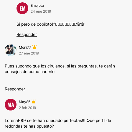
Emejota
EM
24 ene 2019
Si pero de copiloto!?🤷🏼‍♀️🤷🏼‍♀️🤷🏼‍♀️🙈🙈
Responder
Moni77
27 ene 2019
Pues supongo que los cirujanos, si les preguntas, te darán
consejos de como hacerlo
Responder
May85
MA
2 feb 2019
LorenaR89 se te han quedado perfectas!!! Que perfil de
redondas te has ppuesto?