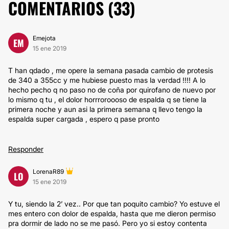
COMENTARIOS (
33
)
Emejota
EM
15 ene 2019
T han qdado , me opere la semana pasada cambio de protesis
de 340 a 355cc y me hubiese puesto mas la verdad !!!! A lo
hecho pecho q no paso no de coña por quirofano de nuevo por
lo mismo q tu , el dolor horrroroooso de espalda q se tiene la
primera noche y aun asi la primera semana q llevo tengo la
espalda super cargada , espero q pase pronto
Responder
LorenaR89
LO
15 ene 2019
Y tu, siendo la 2’ vez.. Por que tan poquito cambio? Yo estuve el
mes entero con dolor de espalda, hasta que me dieron permiso
pra dormir de lado no se me pasó. Pero yo si estoy contenta