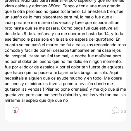
prótesis redondas para rellenar el polo superior y que no me las
viera caidas y ademas 350cc. Tengo y tenia una mas grande
que la otra pero eso no quise tocármelo. La anestesia bien, fue
un sueño de lo mas placentero para mi, lo malo fue que al
incorporarme me mareé dos veces y tuve que esperar allí un
rato hasta que se me pasara. Como pega fué que estuve alli
desde las 8 de la mñana y no me operaron hasta las 14, y todo
ese tiempo le pasé sola en la sala de espera del quirófano. En
cuanto se me pasó el mareo me fuí a casa, (os recomiendo ropa
cómoda y facil de poner) deseaba tumbarme en mi casa lejos
del hospital. Hasta aquí ni tan mal, la noche fue malísima pero
no por el dolor del pecho que no me dolió en ningún momento,
fue por el dolor de espalda y por el dolor tan fuerte de agujetas
que hacia que no pudiera ni bajarme las braguitas sola. Aquí
necesitais a alguien que os ayude mucho y en todo! Me operé
un lunes y el miércoles tuve la primera revisión donde me
quitaron las vendas ( Pilar no pone drenajes) y me dijo que si me
quería ver, pero aún me sentía dolorida y me las veía tan mal sin
mirarme al espejo que dije que no
9
33