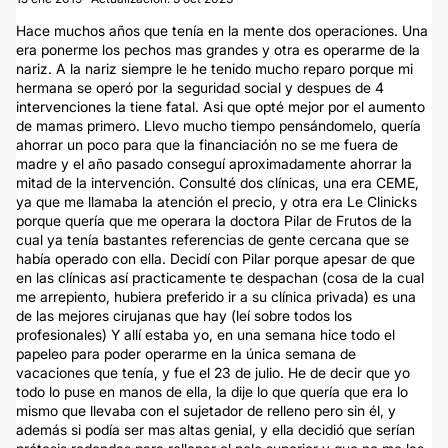
Hace muchos años que tenía en la mente dos operaciones. Una
era ponerme los pechos mas grandes y otra es operarme de la
nariz. A la nariz siempre le he tenido mucho reparo porque mi
hermana se operó por la seguridad social y despues de 4
intervenciones la tiene fatal. Asi que opté mejor por el aumento
de mamas primero. Llevo mucho tiempo pensándomelo, quería
ahorrar un poco para que la financiación no se me fuera de
madre y el año pasado conseguí aproximadamente ahorrar la
mitad de la intervención. Consulté dos clínicas, una era CEME,
ya que me llamaba la atención el precio, y otra era Le Clinicks
porque quería que me operara la doctora Pilar de Frutos de la
cual ya tenía bastantes referencias de gente cercana que se
había operado con ella. Decidí con Pilar porque apesar de que
en las clínicas así practicamente te despachan (cosa de la cual
me arrepiento, hubiera preferido ir a su clínica privada) es una
de las mejores cirujanas que hay (leí sobre todos los
profesionales) Y allí estaba yo, en una semana hice todo el
papeleo para poder operarme en la única semana de
vacaciones que tenía, y fue el 23 de julio. He de decir que yo
todo lo puse en manos de ella, la dije lo que quería que era lo
mismo que llevaba con el sujetador de relleno pero sin él, y
además si podía ser mas altas genial, y ella decidió que serían